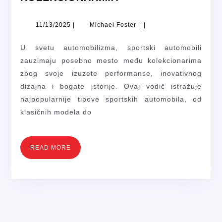
VRSTE
SPORTSKIH
11/13/2025
Michael
11/13/2025
|
Michael Foster
|
|
AUTOMOBILA
Foster
MEĐU
U svetu automobilizma, sportski automobili
KOLEKCIONARIMA
zauzimaju posebno mesto među kolekcionarima
zbog svoje izuzete performanse, inovativnog
dizajna i bogate istorije. Ovaj vodič istražuje
najpopularnije tipove sportskih automobila, od
klasičnih modela do
READ
READ MORE
MORE