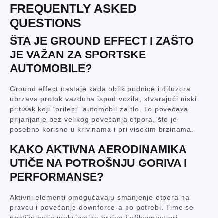
FREQUENTLY ASKED
QUESTIONS
ŠTA JE GROUND EFFECT I ZAŠTO
JE VAŽAN ZA SPORTSKE
AUTOMOBILE?
Ground effect nastaje kada oblik podnice i difuzora
ubrzava protok vazduha ispod vozila, stvarajući niski
pritisak koji “prilepi” automobil za tlo. To povećava
prijanjanje bez velikog povećanja otpora, što je
posebno korisno u krivinama i pri visokim brzinama.
KAKO AKTIVNA AERODINAMIKA
UTIČE NA POTROŠNJU GORIVA I
PERFORMANSE?
Aktivni elementi omogućavaju smanjenje otpora na
pravcu i povećanje downforce-a po potrebi. Time se
postiže bolja maksimalna brzina i efikasnost pri