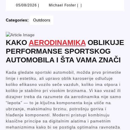
05/08/2026
Michael
05/08/2026
|
Michael Foster
|
|
Foster
Categories:
Outdoors
KAKO
AERODINAMIKA
OBLIKUJE
PERFORMANSE SPORTSKOG
AUTOMOBILA I ŠTA VAMA ZNAČI
Kada gledate sportski automobil, možda prvo primetite
linije i estetiku, ali upravo oblik karoserije odlučuje
koliko efikasno vozilo seče vazduh, koliko ima otpora i
koliko je stabilno pri visokim brzinama. Vi kao vozač ili
dizajner treba da razumete da aerodinamika nije samo
“lepota” — to je ključna komponenta koja utiče na
ubrzanje, maksimalnu brzinu, potrošnju goriva i
hlađenje komponenti. Moderni pristupi kombinuju
klasične principe sa digitalnim alatima i pametnim
mehanizmima kako bi se postigla optimalna ravnoteža