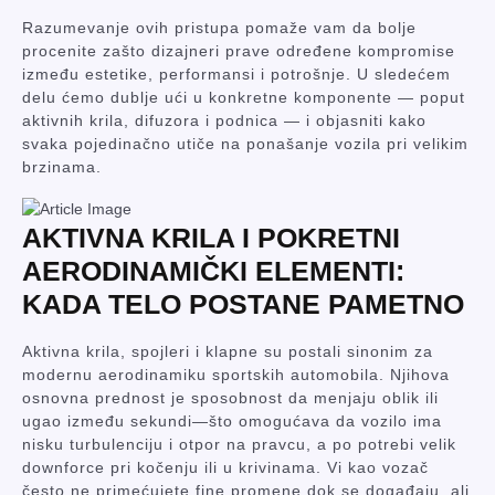
Razumevanje ovih pristupa pomaže vam da bolje
procenite zašto dizajneri prave određene kompromise
između estetike, performansi i potrošnje. U sledećem
delu ćemo dublje ući u konkretne komponente — poput
aktivnih krila, difuzora i podnica — i objasniti kako
svaka pojedinačno utiče na ponašanje vozila pri velikim
brzinama.
AKTIVNA KRILA I POKRETNI
AERODINAMIČKI ELEMENTI:
KADA TELO POSTANE PAMETNO
Aktivna krila, spojleri i klapne su postali sinonim za
modernu aerodinamiku sportskih automobila. Njihova
osnovna prednost je sposobnost da menjaju oblik ili
ugao između sekundi—što omogućava da vozilo ima
nisku turbulenciju i otpor na pravcu, a po potrebi velik
downforce pri kočenju ili u krivinama. Vi kao vozač
često ne primećujete fine promene dok se događaju, ali