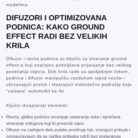
modelima.
DIFUZORI I OPTIMIZOVANA
PODNICA: KAKO GROUND
EFFECT RADI BEZ VELIKIH
KRILA
Difuzor i ravna podnica su ključni za stvaranje ground
effect-a koji značajno poboljšava prijanjanje bez velikog
povećanja otpora. Dok krila rade sa spoljašnjim tokom,
podnica i difuzor manipulišu vazduhom ispod vozila—
ubrzavajući protok i stvarajući niskotlačno područje koje
“usisava” automobil ka tlu.
Ključni dizajnerski elementi:
Ravna, glatka podnica smanjuje separaciju toka i sprečava
stvaranje vrtlogova koji bi povećali otpor.
Difuzor na zadnjem delu polako proširuje tok, vraćajući pritisak i
omogućavajući da se razlika pritisaka održi bez preteranog