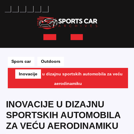
Skip
to
content
Open
Button
Spors car
Outdoors
Inovacije
u dizajnu sportskih automobila za veću
aerodinamiku
INOVACIJE U DIZAJNU
SPORTSKIH AUTOMOBILA
ZA VEĆU AERODINAMIKU