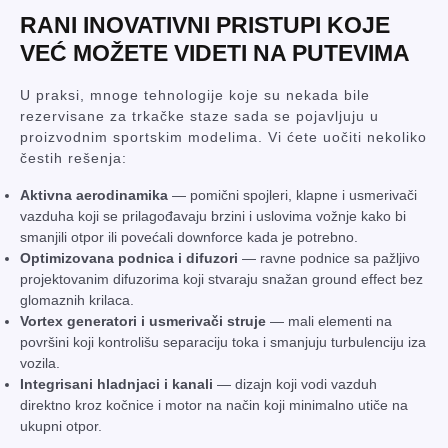
RANI INOVATIVNI PRISTUPI KOJE
VEĆ MOŽETE VIDETI NA PUTEVIMA
U praksi, mnoge tehnologije koje su nekada bile
rezervisane za trkačke staze sada se pojavljuju u
proizvodnim sportskim modelima. Vi ćete uočiti nekoliko
čestih rešenja:
Aktivna aerodinamika
— pomični spojleri, klapne i usmerivači
vazduha koji se prilagođavaju brzini i uslovima vožnje kako bi
smanjili otpor ili povećali downforce kada je potrebno.
Optimizovana podnica i difuzori
— ravne podnice sa pažljivo
projektovanim difuzorima koji stvaraju snažan ground effect bez
glomaznih krilaca.
Vortex generatori i usmerivači struje
— mali elementi na
površini koji kontrolišu separaciju toka i smanjuju turbulenciju iza
vozila.
Integrisani hladnjaci i kanali
— dizajn koji vodi vazduh
direktno kroz kočnice i motor na način koji minimalno utiče na
ukupni otpor.