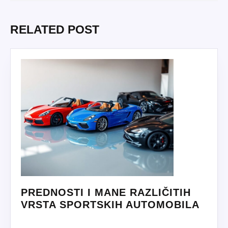
Previous
Next
post:
post:
RELATED POST
PREDNOSTI I MANE RAZLIČITIH
PRED
VRSTA SPORTSKIH AUTOMOBILA
I