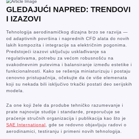
GLEDAJUĆI NAPRED: TRENDOVI
I IZAZOVI
Tehnologija aerodinamičkog dizajna brzo se razvija —
od adaptivnih površina i naprednih CFD alata do novih
lakih kompozita i integracije sa električnim pogonima.
Predstojeći izazovi uključuju usklađivanje sa
regulativama, potrebu za većom robusnošću na
svakodnevnim putevima i balansiranje između estetike i
funkcionalnosti. Kako se rešenja miniaturizuju i postaju
cenovno pristupačnija, očekujte da će više elemenata
koji su nekada bili isključivo trkački postati deo serijskih
modela.
Za one koji žele da prodube tehničko razumevanje i
prate najnovije studije i standarde, preporučuje se
praćenje stručnih organizacija i publikacija kao što je
SAE International
, gde se redovno objavljuju radovi o
aerodinamici, testiranju i primeni novih tehnologija.