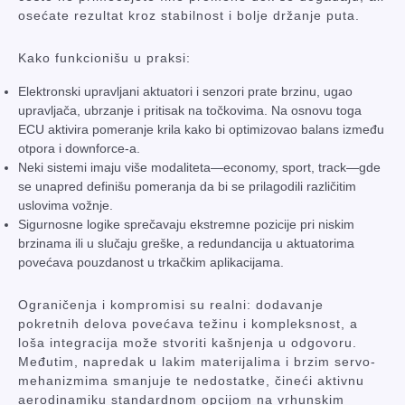
osećate rezultat kroz stabilnost i bolje držanje puta.
Kako funkcionišu u praksi:
Elektronski upravljani aktuatori i senzori prate brzinu, ugao
upravljača, ubrzanje i pritisak na točkovima. Na osnovu toga
ECU aktivira pomeranje krila kako bi optimizovao balans između
otpora i downforce-a.
Neki sistemi imaju više modaliteta—economy, sport, track—gde
se unapred definišu pomeranja da bi se prilagodili različitim
uslovima vožnje.
Sigurnosne logike sprečavaju ekstremne pozicije pri niskim
brzinama ili u slučaju greške, a redundancija u aktuatorima
povećava pouzdanost u trkačkim aplikacijama.
Ograničenja i kompromisi su realni: dodavanje
pokretnih delova povećava težinu i kompleksnost, a
loša integracija može stvoriti kašnjenja u odgovoru.
Međutim, napredak u lakim materijalima i brzim servo-
mehanizmima smanjuje te nedostatke, čineći aktivnu
aerodinamiku standardnom opcijom na vrhunskim