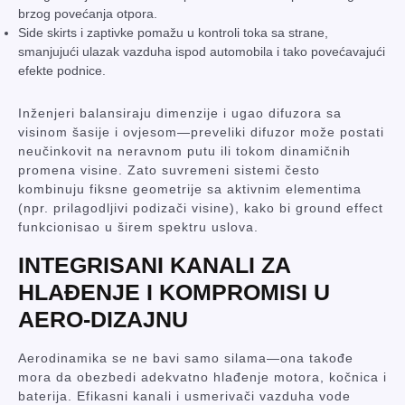
brzog povećanja otpora.
Side skirts i zaptivke pomažu u kontroli toka sa strane,
smanjujući ulazak vazduha ispod automobila i tako povećavajući
efekte podnice.
Inženjeri balansiraju dimenzije i ugao difuzora sa
visinom šasije i ovjesom—preveliki difuzor može postati
neučinkovit na neravnom putu ili tokom dinamičnih
promena visine. Zato suvremeni sistemi često
kombinuju fiksne geometrije sa aktivnim elementima
(npr. prilagodljivi podizači visine), kako bi ground effect
funkcionisao u širem spektru uslova.
INTEGRISANI KANALI ZA
HLAĐENJE I KOMPROMISI U
AERO-DIZAJNU
Aerodinamika se ne bavi samo silama—ona takođe
mora da obezbedi adekvatno hlađenje motora, kočnica i
baterija. Efikasni kanali i usmerivači vazduha vode