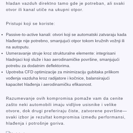
hladan vazduh direktno tamo gde je potreban, ali svaki
otvor ili kanal utiče na ukupni otpor.
Pristupi koji se koriste:
Passive-to-active kanali: otvori koji se automatski zatvaraju kada
hlađenje nije potrebno, smanjujući otpor tokom kružnih vožnji ili
na autoputu.
Usmeravanje struje kroz strukturalne elemente: integrisani
hladnjaci koji služe i kao aerodinamičke površine, smanjujući
potrebu za dodatnim deflektorima.
Upotreba CFD optimizacije za minimizaciju gubitaka prilikom
vođenja vazduha kroz radijatore i kočnice, balansirajući
kapacitet hlađenja i aerodinamičku efikasnost.
Razumevanje ovih kompromisa pomaže vam da cenite
zašto neki automobili imaju vidljive usisnike i velike
otvore, dok drugi preferiraju čiste, zatvorene površine—
svaki izbor je rezultat kompromisa između performansi,
hlađenja i potrošnje goriva.