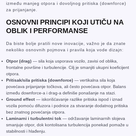
između manjeg otpora i dovoljnog pritiska (downforce)
za prijanjanje.
OSNOVNI PRINCIPI KOJI UTIČU NA
OBLIK I PERFORMANSE
Da biste bolje pratili nove inovacije, važno je da znate
nekoliko osnovnih pojmova i pravila koja vode dizajn:
Otpor (drag)
— sila koja usporava vozilo, zavisi od oblika,
frontalne površine i turbulencije. Cilj je smanjiti ukupni koeficijent
otpora.
Pritisak/sila pritiska (downforce)
— vertikalna sila koja
povećava prijanjanje točkova, ali često povećava otpor. Balans
između downforce-a i drag-a definiše ponašanje na stazi.
Ground effect
— iskorišćavanje razlike pritiska ispod i iznad
vozila pomoću difuzora i podnice za stvaranje dodatnog pritiska
bez znatnog povećanja otpora.
Laminarni i turbulentni tok
— održavanje laminarnih slojeva
smanjuje otpor, dok kontolisana turbulencija ponekad pomaže u
stabilnosti i hlađenju.