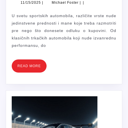
MAN
11/15/2025
Michael
11/15/2025
|
Michael Foster
|
|
RAZL
Foster
VRST
U svetu sportskih automobila, različite vrste nude
SPOR
jedinstvene prednosti i mane koje treba razmotriti
AUT
pre nego što donesete odluku o kupovini. Od
klasičnih trkačkih automobila koji nude izvanrednu
performansu, do
READ
READ MORE
MORE