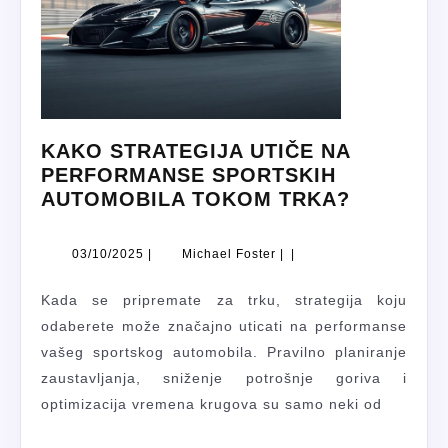
KAKO STRATEGIJA UTIČE NA
PERFORMANSE SPORTSKIH
KAKO
AUTOMOBILA TOKOM TRKA?
STRATEG
UTIČE
03/10/2025
Michael
03/10/2025
|
Michael Foster
|
|
NA
Foster
PERFOR
Kada se pripremate za trku, strategija koju
SPORTSK
odaberete može značajno uticati na performanse
AUTOMO
vašeg sportskog automobila. Pravilno planiranje
TOKOM
zaustavljanja, sniženje potrošnje goriva i
TRKA?
optimizacija vremena krugova su samo neki od