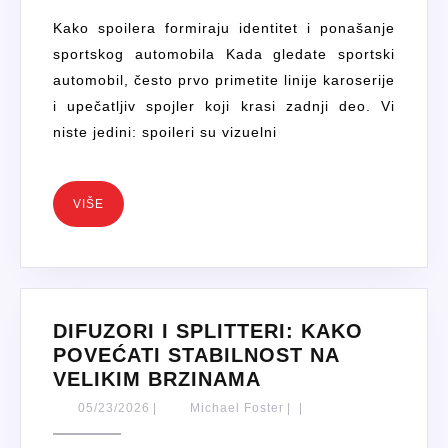
STIL
Kako spoilera formiraju identitet i ponašanje
I
sportskog automobila Kada gledate sportski
FUNKCI
automobil, često prvo primetite linije karoserije
U
i upečatljiv spojler koji krasi zadnji deo. Vi
SPORTS
niste jedini: spoileri su vizuelni
AUTOMO
VIŠE
VIŠE
DIFUZORI I SPLITTERI: KAKO
POVEĆATI STABILNOST NA
DIFUZORI
VELIKIM BRZINAMA
I
05/23/2026
Michael
05/23/2026
|
Michael Foster
|
|
SPLITTERI:
Foster