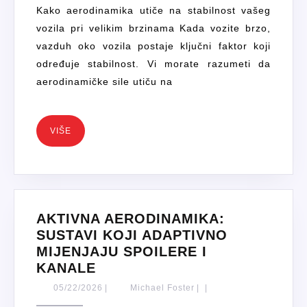
KAKO
Kako aerodinamika utiče na stabilnost vašeg
POVEĆATI
vozila pri velikim brzinama Kada vozite brzo,
STABILNOST
vazduh oko vozila postaje ključni faktor koji
NA
određuje stabilnost. Vi morate razumeti da
VELIKIM
aerodinamičke sile utiču na
BRZINAMA
VIŠE
VIŠE
AKTIVNA AERODINAMIKA:
SUSTAVI KOJI ADAPTIVNO
MIJENJAJU SPOILERE I
AKTIVNA
KANALE
AERODINAMIKA:
05/22/2026
Michael
05/22/2026
|
Michael Foster
|
|
SUSTAVI
Foster