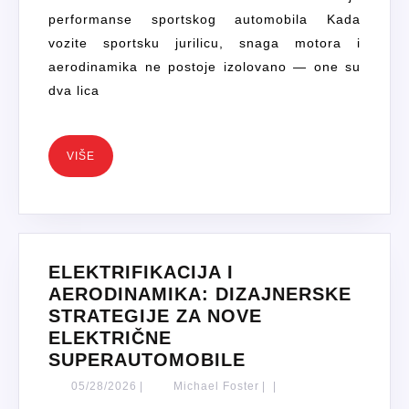
KAKO
performanse sportskog automobila Kada
POSTIĆ
vozite sportsku jurilicu, snaga motora i
SAVRŠ
aerodinamika ne postoje izolovano — one su
OMJE
SNAGE
dva lica
I
STABI
VIŠE
VIŠE
ELEKTRIFIKACIJA I
AERODINAMIKA: DIZAJNERSKE
STRATEGIJE ZA NOVE
ELEKTRIČNE
ELEKTRIFIKACIJ
SUPERAUTOMOBILE
I
05/28/2026
Michael
05/28/2026
|
Michael Foster
|
|
AERODINAMIKA:
Foster