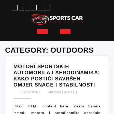
Skip
to
content
Open
Button
CATEGORY:
OUTDOORS
MOTORI SPORTSKIH
AUTOMOBILA I AERODINAMIKA:
KAKO POSTIĆI SAVRŠEN
MOTOR
OMJER SNAGE I STABILNOSTI
SPORT
05/29/2026
Michael
05/29/2026
|
Michael Foster
|
|
AUTOM
Foster
I
[Start HTML content here] Zašto balans
AEROD
između motora i aerodinamike određuje