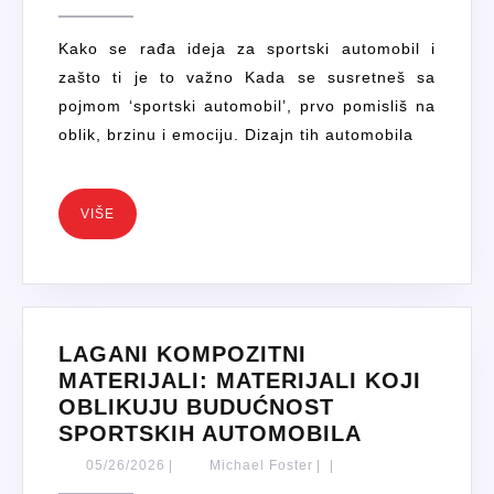
DIZAJNU
Foster
SPORTSKIH
Kako se rađa ideja za sportski automobil i
AUTOMOBILA
zašto ti je to važno Kada se susretneš sa
OD
pojmom ‘sportski automobil’, prvo pomisliš na
KONCEPTA
oblik, brzinu i emociju. Dizajn tih automobila
DO
ASFALTA
VIŠE
VIŠE
LAGANI KOMPOZITNI
MATERIJALI: MATERIJALI KOJI
OBLIKUJU BUDUĆNOST
LAGANI
SPORTSKIH AUTOMOBILA
KOMPOZIT
05/26/2026
Michael
05/26/2026
|
Michael Foster
|
|
MATERIJAL
Foster