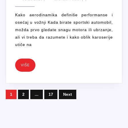
NAJB
Foster
MARK
Kako aerodinamika definiše performanse i
SPOR
osećaj u vožnji Kada birate sportski automobil,
AUTO
možda prvo gledate snagu motora ili ubrzanje,
S
ali vi treba da razumete i kako oblik karoserije
NAJB
utiče na
AERO
VIŠE
VIŠE
POSTS
1
2
…
17
Next
PAGINATION