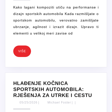
MATERIJAL
Kako lagani kompoziti utiču na performanse i
KOJI
dizajn sportskih automobila Kada razmišljate o
OBLIKUJU
sportskom automobilu, verovatno zamišljate
BUDUĆNOS
ubrzanje, agilnost i izrazit dizajn. Upravo ti
SPORTSKI
elementi u velikoj meri zavise od
AUTOMOBI
VIŠE
VIŠE
HLAĐENJE KOČNICA
SPORTSKIH AUTOMOBILA:
HLAĐE
RJEŠENJA ZA UTRKE I CESTU
KOČNI
05/25/2026
Michael
05/25/2026
|
Michael Foster
|
|
SPORT
Foster