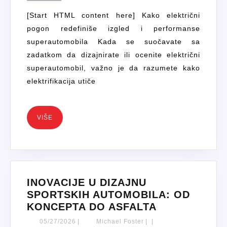
DIZAJNERSKE
[Start HTML content here] Kako električni
STRATEGIJE
pogon redefiniše izgled i performanse
ZA
superautomobila Kada se suočavate sa
NOVE
zadatkom da dizajnirate ili ocenite električni
ELEKTRIČNE
superautomobil, važno je da razumete kako
SUPERAUTOMOB
elektrifikacija utiče
VIŠE
VIŠE
INOVACIJE U DIZAJNU
SPORTSKIH AUTOMOBILA: OD
INOVACIJE
KONCEPTA DO ASFALTA
U
05/27/2026
Michael
05/27/2026
|
Michael Foster
|
|