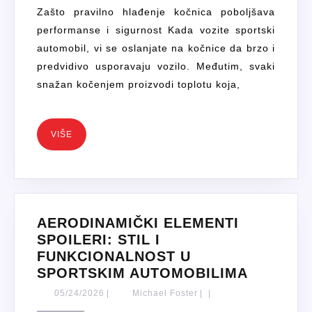
AUTOM
Zašto pravilno hlađenje kočnica poboljšava
RJEŠE
performanse i sigurnost Kada vozite sportski
ZA
automobil, vi se oslanjate na kočnice da brzo i
UTRKE
predvidivo usporavaju vozilo. Međutim, svaki
I
snažan kočenjem proizvodi toplotu koja,
CESTU
VIŠE
VIŠE
AERODINAMIČKI ELEMENTI
SPOILERI: STIL I
FUNKCIONALNOST U
AERODI
SPORTSKIM AUTOMOBILIMA
ELEMEN
05/24/2026
Michael
05/24/2026
|
Michael Foster
|
|
SPOILER
Foster