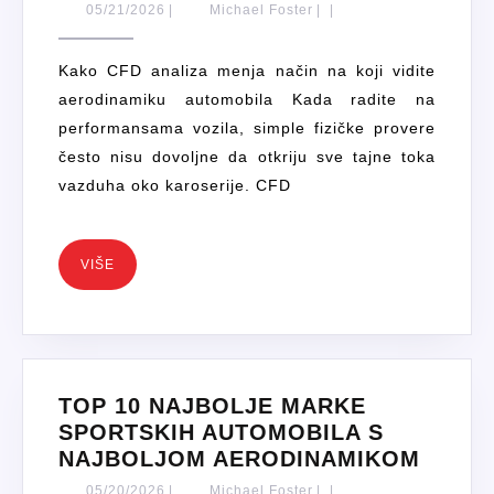
CFD
05/21/2026
Michael
05/21/2026
|
Michael Foster
|
|
ANALIZA
Foster
AUTOMOBILA
Kako CFD analiza menja način na koji vidite
SMANJUJE
aerodinamiku automobila Kada radite na
OTPOR
performansama vozila, simple fizičke provere
I
često nisu dovoljne da otkriju sve tajne toka
POVEĆAVA
vazduha oko karoserije. CFD
DOWNFORCE
VIŠE
VIŠE
TOP 10 NAJBOLJE MARKE
SPORTSKIH AUTOMOBILA S
TOP
NAJBOLJOM AERODINAMIKOM
10
05/20/2026
Michael
05/20/2026
|
Michael Foster
|
|