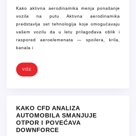
KOJI
Kako aktivna aerodinamika menja ponašanje
ADAPTIVNO
vozila na putu Aktivna aerodinamika
MIJENJAJU
predstavlja set tehnologija koje omogućavaju
SPOILERE
vašem vozilu da u letu prilagođava oblik i
I
raspored aeroelemenata — spoilera, krila,
KANALE
kanala i
VIŠE
VIŠE
KAKO CFD ANALIZA
AUTOMOBILA SMANJUJE
OTPOR I POVEĆAVA
KAKO
DOWNFORCE