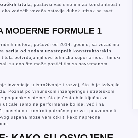
začkih titula
, postavši vaš sinonim za konstantnost i
a oko vodećih vozača ostavlja dubok utisak na svet
A MODERNE FORMULE 1
ibridnih motora, počevši od 2014. godine, sa vozačima
ova
serija od sedam uzastopnih konstruktorskih
titula potvrđuju njihovu tehničku superiornost i timski
nisali su ono što može postići tim sa savremenom
investicije u istraživanje i razvoj, što ih je izdvojilo
ida. Poznat po vrhunskom inženjeringu i strateškom
ne pogonske sisteme, što je često bilo ključno za
su uticale samo na performanse bolida, već i na
1, posebno u kontroli potrošnje goriva i pouzdanosti
hovog uspeha može vam otkriti kako napredna
one.
JE: KAKO SU OSVOJENE