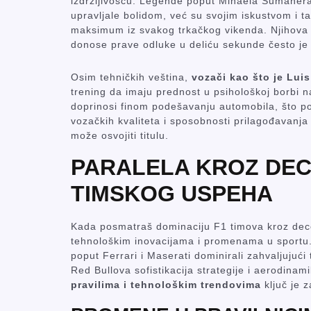
izdržljivošću. Legende poput Mihaela Šumahera
upravljale bolidom, već su svojim iskustvom i 
maksimum iz svakog trkačkog vikenda. Njihova 
donose prave odluke u deliću sekunde često je 
Osim tehničkih veština,
vozači kao što je Lui
trening da imaju prednost u psihološkoj borbi n
doprinosi finom podešavanju automobila, što pos
vozačkih kvaliteta i sposobnosti prilagođavanja
može osvojiti titulu.
PARALELA KROZ DEC
TIMSKOG USPEHA
Kada posmatraš dominaciju F1 timova kroz decen
tehnološkim inovacijama i promenama u sportu
poput Ferrari i Maserati dominirali zahvaljujuć
Red Bullova sofistikacija strategije i aerodinam
pravilima i tehnološkim trendovima
ključ je z