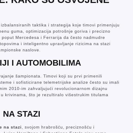
izbalansiranih taktika i strategija koje timovi primenjuju
enu guma, optimizacija potrošnje goriva i precizno
ma poput Mercedesa i Ferrarija da često nadmudre
opovima i inteligentno upravljanje rizicima na stazi
šampionske naslove.
JI I AUTOMOBILIMA
ajanje šampionata. Timovi koji su prvi primenili
e i sofisticirane telemetrijske analize često su imali
anim 2010-im zahvaljujući revolucionarnom dizajnu
u krivinama, što je rezultiralo višestrukim titulama
 NA STAZI
e na stazi
, svojom hrabrošću, preciznošću i