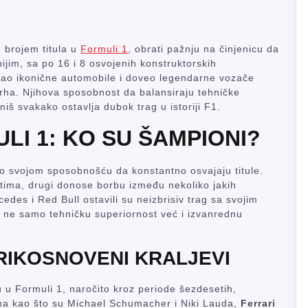
 brojem titula u
Formuli 1
, obrati pažnju na činjenicu da
im, sa po 16 i 8 osvojenih konstruktorskih
eirao ikonične automobile i doveo legendarne vozače
rha. Njihova sposobnost da balansiraju tehničke
iš svakako ostavlja dubok trag u istoriji F1.
LI 1: KO SU ŠAMPIONI?
ulo svojom sposobnošću da konstantno osvajaju titule.
 tima, drugi donose borbu između nekoliko jakih
des i Red Bull ostavili su neizbrisiv trag sa svojim
 ne samo tehničku superiornost već i izvanrednu
RIKOSNOVENI KRALJEVI
 u Formuli 1, naročito kroz periode šezdesetih,
a kao što su Michael Schumacher i Niki Lauda,
Ferrari