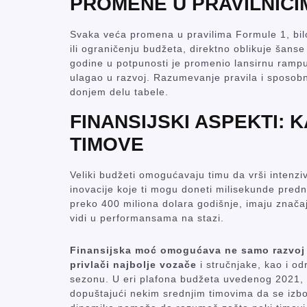
PROMENE U PRAVILNICIM
Svaka veća promena u pravilima Formule 1, bil
ili ograničenju budžeta, direktno oblikuje šans
godine u potpunosti je promenio lansirnu ramp
ulagao u razvoj. Razumevanje pravila i sposobn
donjem delu tabele.
FINANSIJSKI ASPEKTI:
TIMOVE
Veliki budžeti omogućavaju timu da vrši intenziv
inovacije koje ti mogu doneti milisekunde pred
preko 400 miliona dolara godišnje, imaju znač
vidi u performansama na stazi.
Finansijska moć omogućava ne samo razvoj te
privlači najbolje vozače
i stručnjake, kao i od
sezonu. U eri plafona budžeta uvedenog 2021, 
dopuštajući nekim srednjim timovima da se izbo