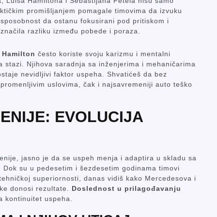
, Luisa Hamiltona i Sebastijana Fetela nisu samo
taktičkim promišljanjem pomagale timovima da izvuku
sposobnost da ostanu fokusirani pod pritiskom i
značila razliku između pobede i poraza.
s Hamilton
često koriste svoju karizmu i mentalni
a stazi. Njihova saradnja sa inženjerima i mehaničarima
taje nevidljivi faktor uspeha. Shvatićeš da bez
 promenljivim uslovima, čak i najsavremeniji auto teško
ENIJE: EVOLUCIJA
ije, jasno je da se uspeh menja i adaptira u skladu sa
. Dok su u pedesetim i šezdesetim godinama timovi
i tehničkoj superiornosti, danas vidiš kako Mercedesova i
ike donosi rezultate.
Doslednost u prilagođavanju
a kontinuitet uspeha.