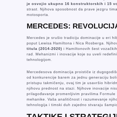
je osvojio ukupno 16 konstruktorskih i 15 vo
strast. Njihova sposobnost da prave jezgru tim
motosporta.
MERCEDES: REVOLUCIJ
Mercedes je srušio tradiciju dominacije u eri h
poput Lewisa Hamiltona i Nica Rosberga. Njih
titula (2014-2020)
i Hamiltonovih šest vozačkih 
rad. Mehanizmi i inovacije koje su uveli redefi
tehnologijom.
Mercedesova dominacija proističe iz dugogodišnje 
od konkurencije barem za jednu generaciju bol
pristupu takmičenju, ovaj tim je usavršio hibrid
njihovu prednost na stazi. Njihove inovacije ni
prilagođavanje promenljivim pravilima Formule 
mehanike. Vaša analitičnost i razumevanje nji
tehnologija i timski duh zajedno stvaraju šampi
TAKTIKE I STRATEGI