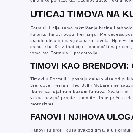
dinamike pomaže da razumeš zašto neki timovi 
UTICAJ TIMOVA NA 
Formuli 1 nije samo takmičenje brzine i tehnolo
kulturu. Timovi poput Ferrarija i Mercedesa pos
uspehi utiču na navijače širom sveta. Njihove boje
samu trku. Kroz tradiciju i tehnološki napredak,
tome šta Formula 1 predstavlja.
TIMOVI KAO BRENDOVI:
Timovi u Formuli 1 postaju daleko više od pukih
brendove. Ferrari, Red Bull i McLaren ne zauz
ikone sa lojalnom bazom fanova
. Svako ime n
vi kao navijač pratite i pamtite. To je priča o ide
motorizma
.
FANOVI I NJIHOVA ULOG
Fanovi su srce i duša svakog tima, a u Formuli