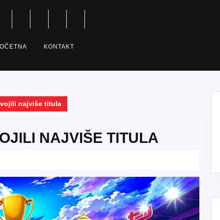
OČETNA
KONTAKT
ojili najviše titula
OJILI NAJVIŠE TITULA