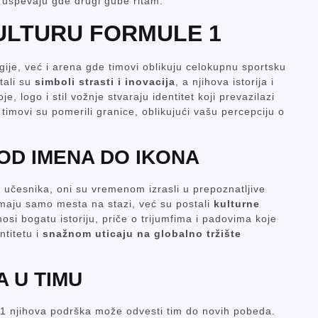
uspevaju gde drugi gube ritam.
KULTURU FORMULE 1
gije, već i arena gde timovi oblikuju celokupnu sportsku
tali su
simboli strasti i inovacija
, a njihova istorija i
, logo i stil vožnje stvaraju identitet koji prevazilazi
 timovi su pomerili granice, oblikujući vašu percepciju o
 OD IMENA DO IKONA
 učesnika, oni su vremenom izrasli u prepoznatljive
imaju samo mesta na stazi, već su postali
kulturne
osi bogatu istoriju, priče o trijumfima i padovima koje
ntitetu i
snažnom uticaju na globalno tržište
A U TIMU
 1 njihova podrška može odvesti tim do novih pobeda.