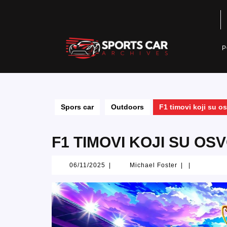
Skip
to
content
P
Spors car
Outdoors
F1 timovi koji su osv
F1 TIMOVI KOJI SU OSV
06/11/2025
Michael
06/11/2025
|
Michael Foster
|
|
Foster