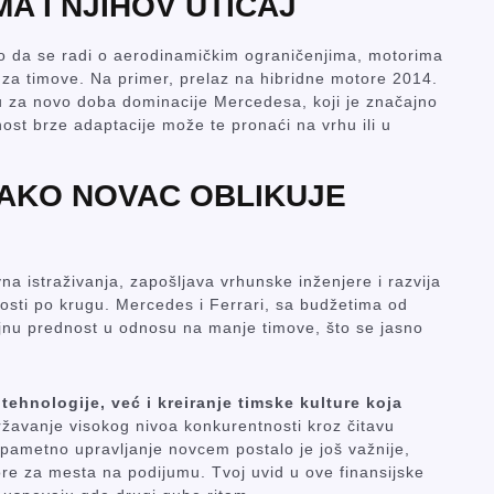
A I NJIHOV UTICAJ
o da se radi o aerodinamičkim ograničenjima, motorima
e za timove. Na primer, prelaz na hibridne motore 2014.
u za novo doba dominacije Mercedesa, koji je značajno
ost brze adaptacije može te pronaći na vrhu ili u
 KAKO NOVAC OBLIKUJE
na istraživanja, zapošljava vrhunske inženjere i razvija
nosti po krugu. Mercedes i Ferrari, sa budžetima od
ajnu prednost u odnosu na manje timove, što se jasno
hnologije, već i kreiranje timske kulture koja
ržavanje visokog nivoa konkurentnosti kroz čitavu
pametno upravljanje novcem postalo je još važnije,
re za mesta na podijumu. Tvoj uvid u ove finansijske