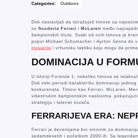
Categories:
Outdoors
Dok nastavljaš da istražuješ timove sa najvećim
su
Scuderia Ferrari
i
McLaren
među najuspešnij
šampionskih titula. Svaki od ovih timova je kr
poput
Michael Schumacher
i
Ayrton Senna
do v
inovacije
i vrhunsku taktiku koju mogu da primen
DOMINACIJA U FORMU
U istoriji Formule 1, nekoliko timova se istakn
Dok neki periodi karakterišu dominaciju jednog
konkurenata. Timovi kao Ferrari, McLaren, Merce
višestrukim šampionskim naslovima, pokazujući
strategiju i talenat vozača.
FERRARIJEVA ERA: NEP
Ferrari je decenijama bio sinonim za dominaciju
sedamdesetih i početkom 2000-ih. Sa legendam