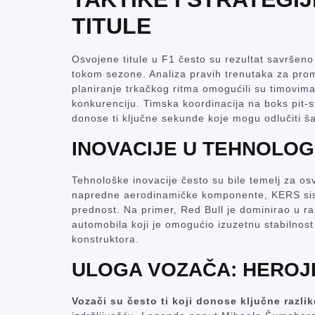
TITULE
Osvojene titule u F1 često su rezultat savršeno 
tokom sezone. Analiza pravih trenutaka za prom
planiranje trkačkog ritma omogućili su timovi
konkurenciju. Timska koordinacija na boks pit-st
donose ti ključne sekunde koje mogu odlučiti 
INOVACIJE U TEHNOLOGI
Tehnološke inovacije često su bile temelj za osv
napredne aerodinamičke komponente, KERS sistem
prednost. Na primer, Red Bull je dominirao u r
automobila koji je omogućio izuzetnu stabilnost 
konstruktora.
ULOGA VOZAČA: HEROJI
Vozači su često ti koji donose ključne razlik