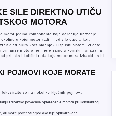
E SILE DIREKTNO UTIČU
RTSKOG MOTORA
 je motor jedina komponenta koja određuje ubrzanje i
 okolinu u kojoj motor radi — od sile otpora koja
rak distribuira kroz hladnjak i ispušni sistem. Vi ćete
 performanse motora ne mjere samo u konjskim snagama
ti pritiska i količini rada koju motor mora izbaciti da bi
KI POJMOVI KOJE MORATE
 fokusirajte se na nekoliko ključnih pojmova:
etanju i direktno povećava opterećenje motora pri konstantnoj
e, ali može povećati otpor ako nije optimizovana.