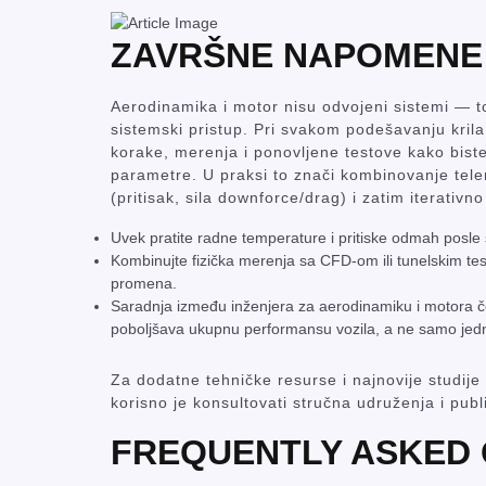
ZAVRŠNE NAPOMENE 
Aerodinamika i motor nisu odvojeni sistemi — to
sistemski pristup. Pri svakom podešavanju krila,
korake, merenja i ponovljene testove kako biste
parametre. U praksi to znači kombinovanje tele
(pritisak, sila downforce/drag) i zatim iterativn
Uvek pratite radne temperature i pritiske odmah pos
Kombinujte fizička merenja sa CFD-om ili tunelskim test
promena.
Saradnja između inženjera za aerodinamiku i motora če
poboljšava ukupnu performansu vozila, a ne samo je
Za dodatne tehničke resurse i najnovije studije
korisno je konsultovati stručna udruženja i publ
FREQUENTLY ASKED 