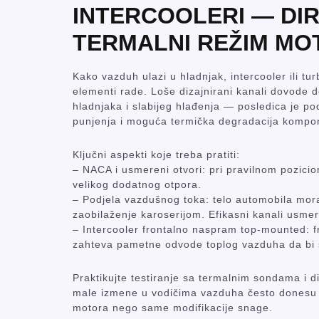
INTERCOOLERI — DIR
TERMALNI REŽIM MO
Kako vazduh ulazi u hladnjak, intercooler ili tur
elementi rade. Loše dizajnirani kanali dovode d
hladnjaka i slabijeg hlađenja — posledica je p
punjenja i moguća termička degradacija kompon
Ključni aspekti koje treba pratiti:
– NACA i usmereni otvori: pri pravilnom pozici
velikog dodatnog otpora.
– Podjela vazdušnog toka: telo automobila mora
zaobilaženje karoserijom. Efikasni kanali usme
– Intercooler frontalno naspram top-mounted: fro
zahteva pametne odvode toplog vazduha da bi 
Praktikujte testiranje sa termalnim sondama i d
male izmene u vodičima vazduha često donesu v
motora nego same modifikacije snage.