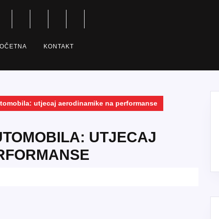
OČETNA
KONTAKT
utomobila: utjecaj aerodinamike na performanse
UTOMOBILA: UTJECAJ
ERFORMANSE