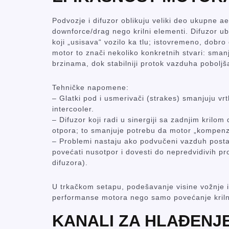
Podvozje i difuzor oblikuju veliki deo ukupne a
downforce/drag nego krilni elementi. Difuzor ub
koji „usisava“ vozilo ka tlu; istovremeno, dobro
motor to znači nekoliko konkretnih stvari: sman
brzinama, dok stabilniji protok vazduha poboljš
Tehničke napomene:
– Glatki pod i usmerivači (strakes) smanjuju vr
intercooler.
– Difuzor koji radi u sinergiji sa zadnjim krilo
otpora; to smanjuje potrebu da motor „kompenzu
– Problemi nastaju ako podvučeni vazduh post
povećati nusotpor i dovesti do nepredvidivih pr
difuzora).
U trkačkom setapu, podešavanje visine vožnje i 
performanse motora nego samo povećanje kriln
KANALI ZA HLAĐENJE