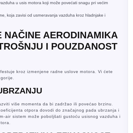
azduha u usis motora koji može povećati snagu pri većim
ne, koja zavisi od usmeravanja vazduha kroz hladnjake i
 NAČINE AERODINAMIKA
OTROŠNJU I POUZDANOST
ifestuje kroz izmenjene radne uslove motora. Vi ćete
gorije.
 UBRZANJU
viti više momenta da bi zadržao ili povećao brzinu.
koeficijenta otpora dovodi do značajnog pada ubrzanja i
m-air sistem može poboljšati gustoću usisnog vazduha i
tora.