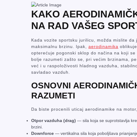
KAKO AERODINAMIČK
NA RAD VAŠEG SPO
Kada vozite sportsku jurilicu, možda mislite da
maksimalnu brzinu. Ipak,
aerodinamika
oblikuje
opterećuje pogonski sklop do načina na koji se z
bolje razumeti zašto se, pri većim brzinama,
već i u raspoloživosti hladnog vazduha, stabilnos
savladao vazduh.
OSNOVNI AERODINAMIČ
RAZUMETI
Da biste procenili uticaj aerodinamike na motor,
Otpor vazduha (drag)
— sila koja se suprotstavlja kr
brzini.
Downforce
— vertikalna sila koja poboljšava prianjanj