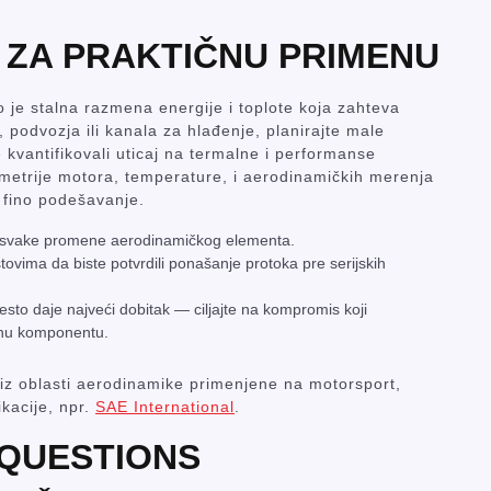
ZA PRAKTIČNU PRIMENU
 je stalna razmena energije i toplote koja zahteva
 podvozja ili kanala za hlađenje, planirajte male
 kvantifikovali uticaj na termalne i performanse
metrije motora, temperature, i aerodinamičkih merenja
o fino podešavanje.
le svake promene aerodinamičkog elementa.
ovima da biste potvrdili ponašanje protoka pre serijskih
sto daje najveći dobitak — ciljajte na kompromis koji
dnu komponentu.
 iz oblasti aerodinamike primenjene na motorsport,
ikacije, npr.
SAE International
.
QUESTIONS