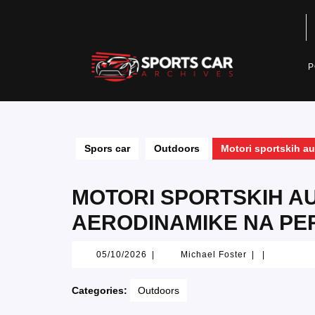
Skip
to
content
P
Spors car
Outdoors
Motori sportskih a
MOTORI SPORTSKIH A
AERODINAMIKE NA P
05/10/2026
Michael
05/10/2026
|
Michael Foster
|
|
Foster
Categories:
Outdoors