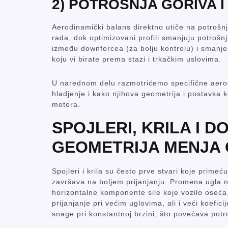
2) POTROŠNJA GORIVA 
Aerodinamički balans direktno utiče na potrošnj
rada, dok optimizovani profili smanjuju potroš
između downforcea (za bolju kontrolu) i smanjen
koju vi birate prema stazi i trkačkim uslovima.
U narednom delu razmotrićemo specifične aerod
hladjenje i kako njihova geometrija i postavka 
motora.
SPOJLERI, KRILA I
GEOMETRIJA MENJA
Spojleri i krila su često prve stvari koje primeć
završava na boljem prijanjanju. Promena ugla nap
horizontalne komponente sile koje vozilo oseća 
prijanjanje pri većim uglovima, ali i veći koefic
snage pri konstantnoj brzini, što povećava potr