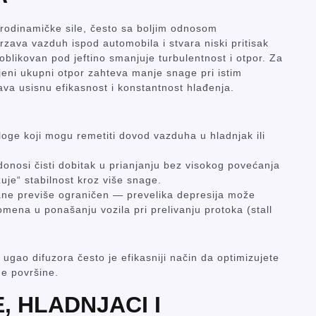
erodinamičke sile, često sa boljim odnosom
rzava vazduh ispod automobila i stvara niski pritisak
 oblikovan pod jeftino smanjuje turbulentnost i otpor. Za
jeni ukupni otpor zahteva manje snage pri istim
ava usisnu efikasnost i konstantnost hlađenja.
tloge koji mogu remetiti dovod vazduha u hladnjak ili
m donosi čisti dobitak u prianjanju bez visokog povećanja
je“ stabilnost kroz više snage.
ane previše ograničen — prevelika depresija može
omena u ponašanju vozila pri prelivanju protoka (stall
ugao difuzora često je efikasniji način da optimizujete
e površine.
, HLADNJACI I