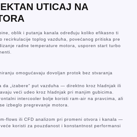
EKTAN UTICAJ NA
TORA
bine, oblik i putanja kanala određuju koliko efikasno ti
o recirkulacije toplog vazduha, povećanog pritiska pre
odizanje radne temperature motora, usporen start turbo
enti.
oniranju omogućavaju dovoljan protok bez stvaranja
 da „izabere“ put vazduha — direktno kroz hladnjak ili
ravaju veći udeo kroz hladnjak pri manjim gubicima.
ntalni intercooler bolje koristi ram-air na pravcima, ali
se izbeglo pregrevanje motora.
im-flows ili CFD analizom pri promeni otvora i kanala —
eće koristi za pouzdanost i konstantnost performansi