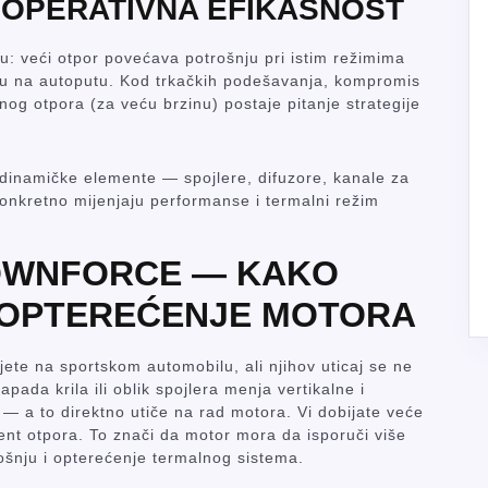
I OPERATIVNA EFIKASNOST
u: veći otpor povećava potrošnju pri istim režimima
nju na autoputu. Kod trkačkih podešavanja, kompromis
og otpora (za veću brzinu) postaje pitanje strategije
inamičke elemente — spojlere, difuzore, kanale za
konkretno mijenjaju performanse i termalni režim
 DOWNFORCE — KAKO
 OPTEREĆENJE MOTORA
ujete na sportskom automobilu, ali njihov uticaj se ne
ada krila ili oblik spojlera menja vertikalne i
— a to direktno utiče na rad motora. Vi dobijate veće
ijent otpora. To znači da motor mora da isporuči više
ošnju i opterećenje termalnog sistema.