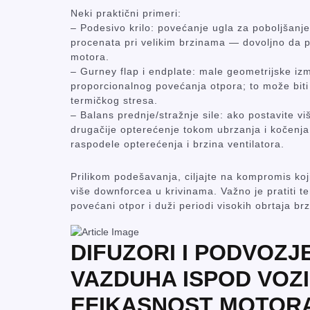
Neki praktični primeri:
– Podesivo krilo: povećanje ugla za poboljšanj
procenata pri velikim brzinama — dovoljno da 
motora.
– Gurney flap i endplate: male geometrijske i
proporcionalnog povećanja otpora; to može biti 
termičkog stresa.
– Balans prednje/stražnje sile: ako postavite v
drugačije opterećenje tokom ubrzanja i kočenja
raspodele opterećenja i brzina ventilatora.
Prilikom podešavanja, ciljajte na kompromis ko
više downforcea u krivinama. Važno je pratiti
povećani otpor i duži periodi visokih obrtaja br
DIFUZORI I PODVOZ
VAZDUHA ISPOD VOZI
EFIKASNOST MOTOR