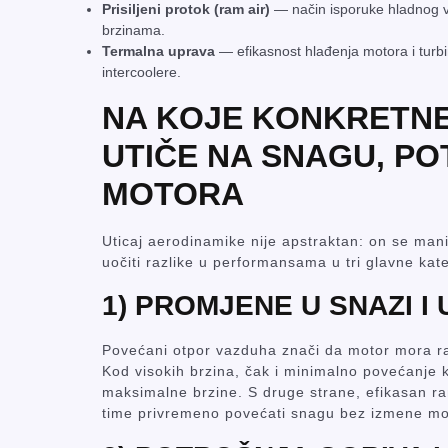
Prisiljeni protok (ram air)
— način isporuke hladnog v
brzinama.
Termalna uprava
— efikasnost hlađenja motora i turbi
intercoolere.
NA KOJE KONKRETNE
UTIČE NA SNAGU, P
MOTORA
Uticaj aerodinamike nije apstraktan: on se man
uočiti razlike u performansama u tri glavne kate
1) PROMJENE U SNAZI I
Povećani otpor vazduha znači da motor mora raz
Kod visokih brzina, čak i minimalno povećanje 
maksimalne brzine. S druge strane, efikasan ra
time privremeno povećati snagu bez izmene mo