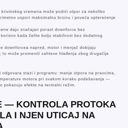
e krivinskog vremena može podići otpor za nekoliko
primetno uspori maksimalnu brzinu i poveća opterećenje
zmene daju značajan porast downforce bez
korisno kada želite bolju stabilnost bez dodatnog
iše downforcea napred, motor i menjač dobijaju
; to može promeniti zahteve hlađenja zbog drugačije
ji odgovara stazi i programu: manje otpora na pravcima,
 temperature motora pri svakom koraku podešavanja —
zo pokazuju efekte na termalni režim.
JE — KONTROLA PROTOKA
LA I NJEN UTICAJ NA
A