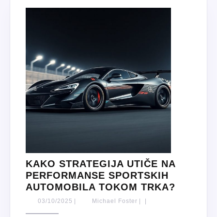
KAKO STRATEGIJA UTIČE NA
PERFORMANSE SPORTSKIH
KAKO
AUTOMOBILA TOKOM TRKA?
STRATE
03/10/2025
Michael
03/10/2025
|
Michael Foster
|
|
UTIČE
Foster