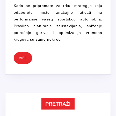
NA
Kada se pripremate za trku, strategija koju
PERFO
odaberete može značajno uticati na
SPORTS
performanse vašeg sportskog automobila.
AUTOMO
Pravilno planiranje zaustavljanja, sniženje
TOKOM
potrošnje goriva i optimizacija vremena
TRKA?
krugova su samo neki od
VIŠE
VIŠE
PRETRAŽI
Search