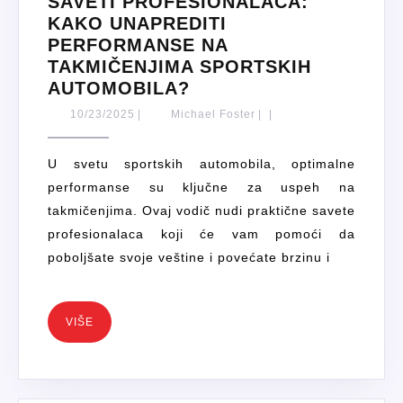
SAVETI PROFESIONALACA:
KAKO UNAPREDITI
PERFORMANSE NA
TAKMIČENJIMA SPORTSKIH
SAVETI
AUTOMOBILA?
PROFESIONALACA:
10/23/2025
Michael
10/23/2025
|
Michael Foster
|
|
KAKO
Foster
UNAPREDITI
U svetu sportskih automobila, optimalne
PERFORMANSE
performanse su ključne za uspeh na
NA
takmičenjima. Ovaj vodič nudi praktične savete
TAKMIČENJIMA
profesionalaca koji će vam pomoći da
SPORTSKIH
poboljšate svoje veštine i povećate brzinu i
AUTOMOBILA?
VIŠE
VIŠE