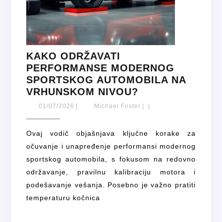
KAKO ODRŽAVATI
PERFORMANSE MODERNOG
SPORTSKOG AUTOMOBILA NA
KAKO
VRHUNSKOM NIVOU?
ODRŽAVATI
01/07/2026
Michael
01/07/2026
|
Michael Foster
|
|
PERFORMANSE
Foster
MODERNOG
Ovaj vodič objašnjava ključne korake za
SPORTSKOG
očuvanje i unapređenje performansi modernog
AUTOMOBILA
sportskog automobila, s fokusom na redovno
NA
održavanje, pravilnu kalibraciju motora i
VRHUNSKOM
podešavanje vešanja. Posebno je važno pratiti
NIVOU?
temperaturu kočnica