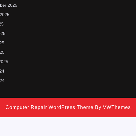
ber 2025
 2025
25
025
25
025
2025
24
024
Computer Repair WordPress Theme
By VWThemes
Scroll
Up