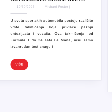
VRSTE
10/30/2025
Michael
10/30/2025
|
Michael Foster
|
|
TAKMIČE
Foster
SPORTSK
U svetu sportskih automobila postoje različite
AUTOMOB
vrste takmičenja koja privlače pažnju
ŠIROM
entuzijasta i vozača. Ova takmičenja, od
SVETA
Formula 1 do 24 sata Le Mana, nisu samo
izvanredan test snage i
VIŠE
VIŠE