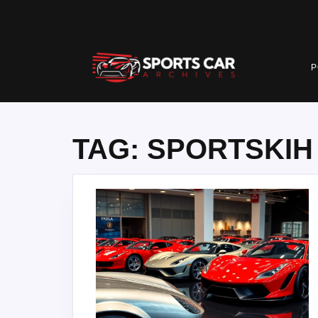
Skip
to
content
P
TAG:
SPORTSKIH