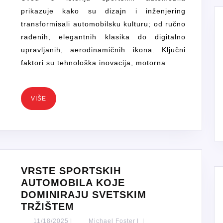
KLASIČNIH
prikazuje kako su dizajn i inženjering
MODELA
transformisali automobilsku kulturu; od ručno
DO
rađenih, elegantnih klasika do digitalno
SAVREMENIH
upravljanih, aerodinamičnih ikona. Ključni
IKONA
faktori su tehnološka inovacija, motorna
VIŠE
VIŠE
VRSTE SPORTSKIH
AUTOMOBILA KOJE
DOMINIRAJU SVETSKIM
VRSTE
TRŽIŠTEM
SPORTSKIH
11/18/2025
Michael
11/18/2025
|
Michael Foster
|
|