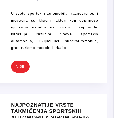
AUTOMOBILA
Foster
KOJE
U svetu sportskih automobila, raznovrsnost i
DOMINIRAJU
inovacija su ključni faktori koji doprinose
SVETSKIM
njihovom uspehu na tržištu. Ovaj vodič
TRŽIŠTEM
istražuje različite tipove sportskih
automobila, uključujući superautomobile,
gran turismo modele i trkaće
VIŠE
VIŠE
NAJPOZNATIJE VRSTE
TAKMIČENJA SPORTSKIH
NAJPOZNA
AUTOMOBILA ŠIROM SVETA