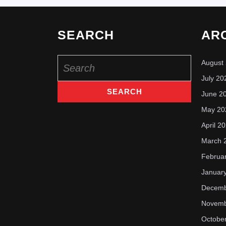
SEARCH
AR
Search
August
for:
July 20
June 2
May 20
April 2
March 
Februa
Januar
Decemb
Novemb
Octobe