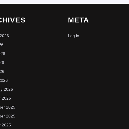
CHIVES
META
 2026
Log in
26
026
26
026
2026
ry 2026
y 2026
er 2025
er 2025
r 2025