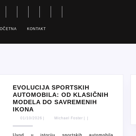
OČETNA
KONTAKT
EVOLUCIJA SPORTSKIH
AUTOMOBILA: OD KLASIČNIH
MODELA DO SAVREMENIH
EVOLUCIJA
IKONA
SPORTSKIH
01/10/2026
Michael
01/10/2026
|
Michael Foster
|
|
AUTOMOBILA:
Foster
OD
Uvod u istoriju sportskih automobila