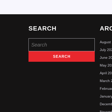
SEARCH
AR
Search
August
for:
July 20
June 2
May 20
April 2
March 
Februa
Januar
Decemb
Novemb