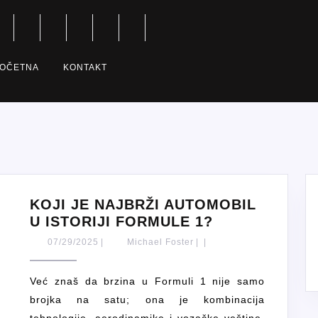
OČETNA
KONTAKT
KOJI JE NAJBRŽI AUTOMOBIL
KOJI
U ISTORIJI FORMULE 1?
JE
07/29/2025
Michael
07/29/2025
|
Michael Foster
|
|
NAJBRŽI
Foster
AUTOMOBIL
Već znaš da brzina u Formuli 1 nije samo
U
brojka na satu; ona je kombinacija
ISTORIJI