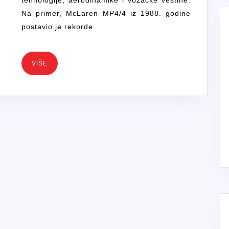
tehnologije, aerodinamike i vozačke veštine.
FORMULE
Na primer, McLaren MP4/4 iz 1988. godine
1?
postavio je rekorde
VIŠE
VIŠE