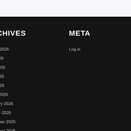
CHIVES
META
 2026
Log in
26
026
26
026
2026
ry 2026
y 2026
er 2025
er 2025