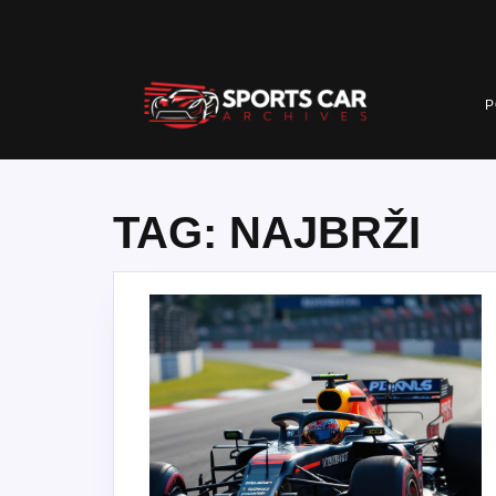
Skip
to
content
P
TAG:
NAJBRŽI