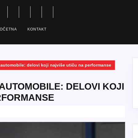
OČETNA
KONTAKT
automobile: delovi koji najviše utiču na performanse
AUTOMOBILE: DELOVI KOJI
ERFORMANSE