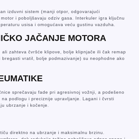
asan izduvni sistem (manji otpor, odgovarajući
otor i poboljšavaju odziv gasa. Interkuler igra ključnu
mperaturu usisa i omogućava veću gustinu vazduha.
NIČKO JAČANJE MOTORA
, ali zahteva čvršće klipove, bolje klipnjače ili čak remap
i bregasti vratil, bolje podmazivanje) su neophodne ako
NEUMATIKE
očnice sprečavaju fade pri agresivnoj vožnji, a podešeno
 podlogu i preciznije upravljanje. Lagani i čvrsti
ju ubrzanje i kočenje.
iču direktno na ubrzanje i maksimalnu brzinu.