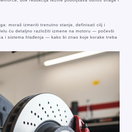
 downforce, dok redukcija težine poboljšava odnos snage i
: moraš izmeriti trenutno stanje, definisati cilj i
elu ću detaljno razložiti izmene na motoru — počevši
a i sistema hlađenja — kako bi znao koje korake treba