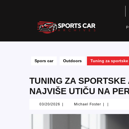
Skip
to
content
P
Spors car
Outdoors
Tuning za sportske 
TUNING ZA SPORTSKE 
NAJVIŠE UTIČU NA P
03/20/2026
Michael
03/20/2026
|
Michael Foster
|
|
Foster