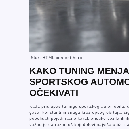
[Start HTML content here]
KAKO TUNING MENJ
SPORTSKOG AUTOMOB
OČEKIVATI
Kada pristupaš tuningu sportskog automobila, ci
gasa, konstantniji snaga kroz opseg obrtaja, si
poboljšati pojedinačne karakteristike vozila ili i
važno je da razumeš koji delovi najviše utiču n