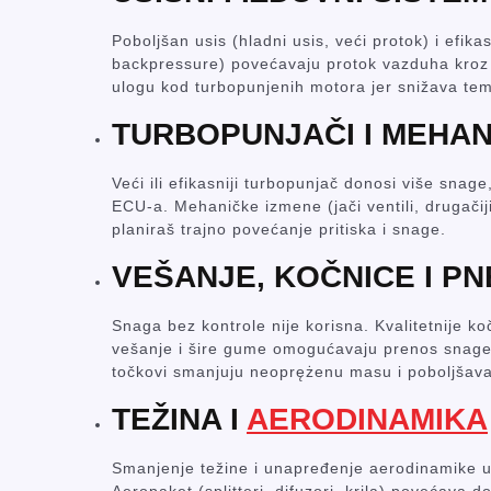
Poboljšan usis (hladni usis, veći protok) i efik
backpressure) povećavaju protok vazduha kroz m
ulogu kod turbopunjenih motora jer snižava te
TURBOPUNJAČI I MEHA
Veći ili efikasniji turbopunjač donosi više snage
ECU-a. Mehaničke izmene (jači ventili, drugačij
planiraš trajno povećanje pritiska i snage.
VEŠANJE, KOČNICE I P
Snaga bez kontrole nije korisna. Kvalitetnije k
vešanje i šire gume omogućavaju prenos snage na
točkovi smanjuju neoprężenu masu i poboljšava
TEŽINA I
AERODINAMIKA
Smanjenje težine i unapređenje aerodinamike ut