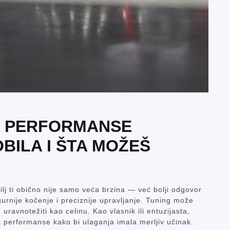
A PERFORMANSE
ILA I ŠTA MOŽEŠ
lj ti obično nije samo veća brzina — već bolji odgovor
gurnije kočenje i preciznije upravljanje. Tuning može
h uravnotežiti kao celinu. Kao vlasnik ili entuzijasta,
a performanse kako bi ulaganja imala merljiv učinak.