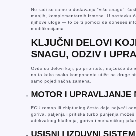
Ne radi se samo o dodavanju “više snage”: često 
manjih, komplementarnih izmena. U nastavku će
njihove uloge — to će ti pomoći da doneseš inf
modifikacijama.
KLJUČNI DELOVI KOJ
SNAGU, ODZIV I UPR
Ovde su delovi koji, po prioritetu, najčešće d
na to kako svaka komponenta utiče na druge s
samo pojedinačna zamena.
MOTOR I UPRAVLJANJE
ECU remap ili chiptuning često daje najveći od
goriva, paljenja i pritiska turbo punjenja mož
adekvatnog hlađenja, goriva i mehaničkog jača
USISNI I IZDUVNI SISTEM