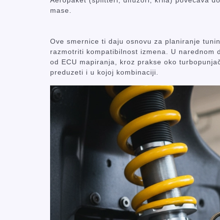
Aeropaket (splitteri, difuzori, krila) povećava
mase.
Ove smernice ti daju osnovu za planiranje tuninga
razmotriti kompatibilnost izmena. U narednom d
od ECU mapiranja, kroz prakse oko turbopunjač
preduzeti i u kojoj kombinaciji.