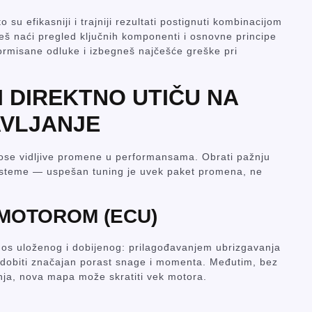
su efikasniji i trajniji rezultati postignuti kombinacijom
š naći pregled ključnih komponenti i osnovne principe
ormisane odluke i izbegneš najčešće greške pri
I DIREKTNO UTIČU NA
AVLJANJE
onose vidljive promene u performansama. Obrati pažnju
isteme — uspešan tuning je uvek paket promena, ne
 MOTOROM (ECU)
nos uloženog i dobijenog: prilagođavanjem ubrizgavanja
eš dobiti značajan porast snage i momenta. Međutim, bez
nja, nova mapa može skratiti vek motora.