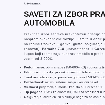
krivinama.
SAVETI ZA IZBOR P
AUTOMOBILA
Praktičan izbor zahteva uravnotežen pristup: pro
naspram svakodnevne vožnje i uzmite u obzir
p
na realne troškove – gorivo, gume, osiguranje 
zabavan),
Porsche 718
(uravnotečen) ili
Corve
kupce koji razmatraju superautomobile s preko
većim od 3.000€.
Performanse
: obim snage (150-600+ KS) i odnos teži
Udobnost
: upravljanje svakodnevnom tolerantnošću i k
Troškovi održavanja
: prosečno godišnje €500-€6.000
Bezbednost
: aktivni sistemi, šasija i kočioni paket.
Vrednost preprodaje
: modeli kao što su Porsche 911 
Tip pogona
: RWD za dinamiku, AWD za stabilnost u l
Osiguranje
: često 20-70% skuplje nego za običan aut