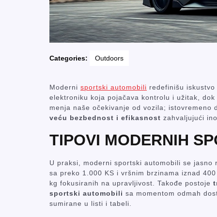
Categories:
Outdoors
Moderni
sportski automobili
redefinišu iskustvo
elektroniku koja pojačava kontrolu i užitak, dok 
menja naše očekivanje od vozila; istovremeno
veću bezbednost i efikasnost
zahvaljujući in
TIPOVI MODERNIH S
U praksi, moderni sportski automobili se jasno 
sa preko 1.000 KS i vršnim brzinama iznad 40
kg fokusiranih na upravljivost. Takođe postoje
t
sportski automobili
sa momentom odmah dostup
sumirane u listi i tabeli.