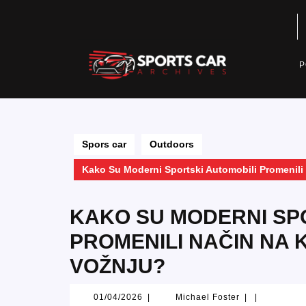
Skip
to
content
P
Spors car
Outdoors
Kako Su Moderni Sportski Automobili Promenili
KAKO SU MODERNI SP
PROMENILI NAČIN NA 
VOŽNJU?
01/04/2026
Michael
01/04/2026
|
Michael Foster
|
|