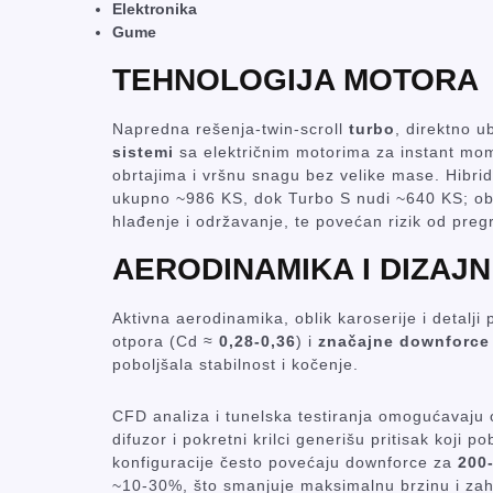
Elektronika
Gume
TEHNOLOGIJA MOTORA
Napredna rešenja-twin-scroll
turbo
, direktno u
sistemi
sa električnim motorima za instant mo
obrtajima i vršnu snagu bez velike mase. Hibri
ukupno ~986 KS, dok Turbo S nudi ~640 KS; ob
hlađenje i održavanje, te povećan rizik od pre
AERODINAMIKA I DIZAJN
Aktivna aerodinamika, oblik karoserije i detalji 
otpora (Cd ≈
0,28-0,36
) i
značajne downforce
poboljšala stabilnost i kočenje.
CFD analiza i tunelska testiranja omogućavaju op
difuzor i pokretni krilci generišu pritisak koji p
konfiguracije često povećaju downforce za
200
~10-30%, što smanjuje maksimalnu brzinu i zah