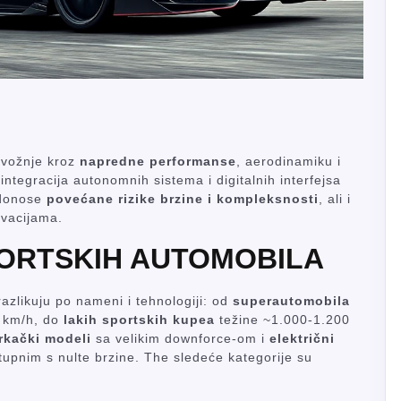
 vožnje kroz
napredne performanse
, aerodinamiku i
integracija autonomnih sistema i digitalnih interfejsa
 donose
povećane rizike brzine i kompleksnosti
, ali i
ovacijama.
PORTSKIH AUTOMOBILA
razlikuju po nameni i tehnologiji: od
superautomobila
0 km/h, do
lakih sportskih kupea
težine ~1.000-1.200
rkački modeli
sa velikim downforce-om i
električni
nim s nulte brzine. The sledeće kategorije su