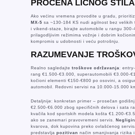
PROCENA LIČNOG STILA
Ako većinu vremena provodite u gradu, prioritizu
MX‑5
sa ~130-184 KS nudi agilnost bez velikih 
i vikend‑staze, birajte automobile u rangu 30
prilagodljivim režimima vožnje i dobrim kočio
kompromis u udobnosti i veću potrošnju.
RAZUMEVANJE TROŠKO
Realno sagledajte
troškove održavanja
: entry
rang €1.500-€3.000, superautomobili €3.000-€
kočioni elementi €150-€800 po osovini, a osig
automobil. Redovni servisi na 10.000-15.000 km
Detaljnije: konkretan primer – prosečan godišnji
€2.500-€6.000 zbog specifičnih delova i sata r
kvačila kod sportskih modela košta €1.200-€3.5
ako se zanemari pravovremeni servis.
Negligir
kvarova, dok kupovina preko ovlašćenog servis
predstavlja
pozitivan
način smanjivanja rizika 