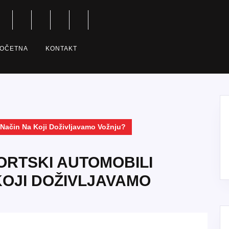
OČETNA
KONTAKT
 Način Na Koji Doživljavamo Vožnju?
ORTSKI AUTOMOBILI
KOJI DOŽIVLJAVAMO