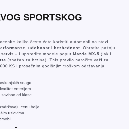
RAVOG SPORTSKOG
cenite koliko često ćete koristiti automobil na stazi
erformanse
,
udobnost
i
bezbednost
. Obratite pažnju
i servis – i uporedite modele poput
Mazda MX‑5
(lak i
tte
(snažan za brzine). This pravilo naročito važi za
 600 KS i prosečnim godišnjim troškom održavanja
ne/konjskih snaga.
valitet enterijera.
 zavisno od klase.
zadržavaju cenu bolje.
ošim uslovima.
omobil.