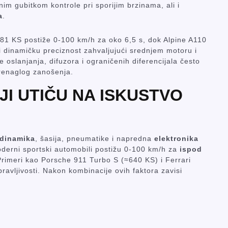
im gubitkom kontrole pri sporijim brzinama, ali i
a
.
181 KS postiže 0-100 km/h za oko 6,5 s, dok Alpine A110
i dinamičku preciznost zahvaljujući srednjem motoru i
 oslanjanja, difuzora i ograničenih diferencijala često
prenaglog zanošenja.
JI UTIČU NA ISKUSTVO
dinamika
, šasija, pneumatike i napredna
elektronika
derni sportski automobili postižu 0-100 km/h za
ispod
Primeri kao Porsche 911 Turbo S (≈640 KS) i Ferrari
ravljivosti. Nakon kombinacije ovih faktora zavisi