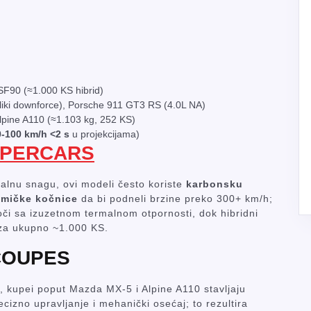
 SF90 (≈1.000 KS hibrid)
iki downforce), Porsche 911 GT3 RS (4.0L NA)
pine A110 (≈1.103 kg, 252 KS)
0-100 km/h <2 s
u projekcijama)
PERCARS
alnu snagu, ovi modeli često koriste
karbonsku
amičke kočnice
da bi podneli brzine preko 300+ km/h;
koči sa izuzetnom termalnom otpornosti, dok hibridni
 za ukupno ~1.000 KS.
COUPES
, kupei poput Mazda MX-5 i Alpine A110 stavljaju
cizno upravljanje i mehanički osećaj; to rezultira