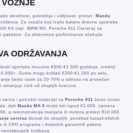
 VOŽNJE
jte okretnost, potrošnju i vidljivost; primer:
Mazda
troškova. Za vozače koji traže balans dnevne upotrebe
0-400 KS (npr. BMW M3, Porsche 911 Carrera) sa
nim paketom. Za ekstremne performanse očekujte
VA ODRŽAVANJA
‑level sportske limuzine €500-€1.500 godišnje, srednji
10.000+. Gume mogu koštati €200-€1.200 po setu,
uranje često raste za 20-70% u odnosu na prosečan
 smanjuju rizik od skupljih kvarova.
 servis i potrošni materijal za
Porsche 911
često iznosi
ada, dok
Mazda MX‑5
može biti ispod €1.000; zamena
00, a rekonstrukcija menjača ili motora prelazi €10.000
anje servisa
dovodi do skupljih, ponekad katastrofalnih
a ili CPO programa i dodatnih garantnih paketa
i neočekivanih troškova.