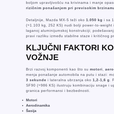
boljom upravljivošću na krivinama i manje opasn
rizičnim ponašanjem pri previsokim brzinam
Detaljnije, Mazda MX-5 teži oko
1.050 kg
i sa 
(≈1.103 kg, 252 KS) nudi bolji power-to-weight 
laganoj aluminijumskoj konstrukciji; podešavanje
pravi razliku između stabilne staze i kritičnog 
KLJUČNI FAKTORI KO
VOŽNJE
Brzi razvoj komponenti kao što su
motori
,
aero
menja ponašanje automobila na putu i stazi: mo
3 sekunde
i lateralna ubrzanja oko
1,2-1,6 g
. 
SF90 (≈986 KS) ilustruju kombinaciju snage i up
granica performansi i bezbednosti.
Motori
Aerodinamika
Šasija