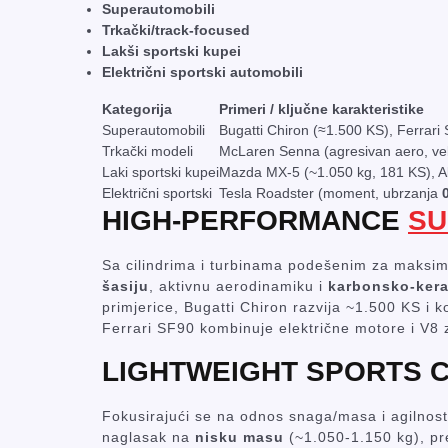
Superautomobili
Trkački/track-focused
Lakši sportski kupei
Električni sportski automobili
Kategorija
Primeri / ključne karakteristike
Superautomobili
Bugatti Chiron (≈1.500 KS), Ferrari
Trkački modeli
McLaren Senna (agresivan aero, vel
Laki sportski kupei
Mazda MX-5 (~1.050 kg, 181 KS), Al
Električni sportski
Tesla Roadster (moment, ubrzanja
HIGH-PERFORMANCE
SU
Sa cilindrima i turbinama podešenim za maksim
šasiju
, aktivnu aerodinamiku i
karbonsko-ker
primjerice, Bugatti Chiron razvija ~1.500 KS i 
Ferrari SF90 kombinuje električne motore i V8
LIGHTWEIGHT SPORTS 
Fokusirajući se na odnos snaga/masa i agilnost
naglasak na
nisku masu
(~1.050-1.150 kg), pre