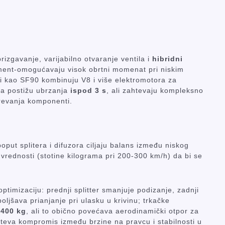
brizgavanje, varijabilno otvaranje ventila i
hibridni
ment-omogućavaju visok obrtni momenat pri niskim
di kao SF90 kombinuju V8 i više elektromotora za
a postižu ubrzanja
ispod 3 s
, ali zahtevaju kompleksno
grevanja komponenti.
poput splitera i difuzora ciljaju balans između niskog
vrednosti (stotine kilograma pri 200-300 km/h) da bi se
timizaciju: prednji splitter smanjuje podizanje, zadnji
oboljšava prianjanje pri ulasku u krivinu; trkačke
-400 kg
, ali to obično povećava aerodinamički otpor za
teva kompromis između brzine na pravcu i stabilnosti u