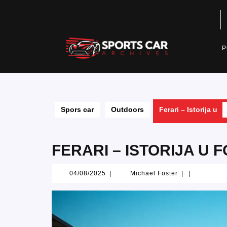
Skip
to
content
P
Spors car
Outdoors
Ferari – Istorija u
FERARI – ISTORIJA U 
04/08/2025
Michael
04/08/2025
|
Michael Foster
|
|
Foster