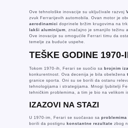
Ove tehnološke inovacije su uključivale razvoj
zvuk Ferrarijevih automobila. Ovan motor je ob
aerodinamici
doprinele bržim krugovima na trk
lakši aluminijum
, značajno je smanjilo težinu 
Ove inovacije su omogućile Ferrari timu da ost
temelje za buduće uspehe.
TEŠKE GODINE 1970-
Tokom 1970-ih, Ferari se suočio sa
brojnim iz
konkurentnost. Ova decenija je bila obeležena
granice sporta. Oni su se borili da ostanu relev
tehnologijama i strategijama. Mnogi ljubitelji Fe
tehničkim problemima, a tim je bio na velikom is
IZAZOVI NA STAZI
U 1970-im, Ferari se suočavao sa
problemima
borili da postignu
konstantne rezultate
zbog ne