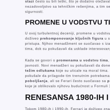
stazi
često su bili teški, što je dodatno otežava
nezadovoljstvo sa tehničkim rešenjima, a tim s
sigurnosti.
PROMENE U VODSTVU T
U ovoj turbulentnoj deceniji, promene u vodstvu
doživeo
prekomponovanje ključnih figura
u s
pristupa. Njihov menadžment se suočavao s iza
tima, dok su pokušavali da usklade interesova
Kada se govori o
promenama u vodstvu tima
,
javnosti. Novi menadžeri su pokušavali da don
težim odlukama
koje su uticale na moral tima.
pokušale da prilagode tim trenutnim potrebama
poboljšanja
, ali se Ferari često suočavao sa
p
koje je oblikovalo njihovu budućnost u Formuli 
RENESANSA 1980-IH I 
Tokom 1980-ih i 1990-ih, Ferrari je doživeo zn