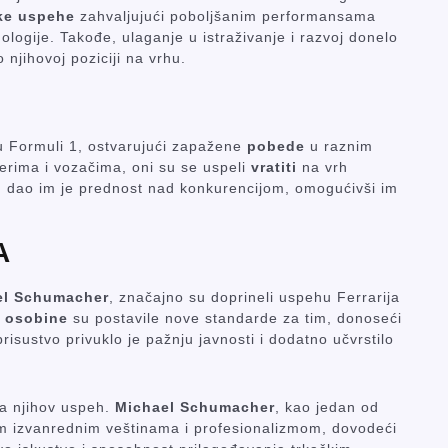
ke uspehe
zahvaljujući poboljšanim performansama
ologije. Takođe, ulaganje u istraživanje i razvoj donelo
 njihovoj poziciji na vrhu.
 u Formuli 1, ostvarujući zapažene
pobede
u raznim
rima i vozačima, oni su se uspeli
vratiti
na vrh
u dao im je prednost nad konkurencijom, omogućivši im
A
el Schumacher
, značajno su doprineli uspehu Ferrarija
e osobine
su postavile nove standarde za tim, donoseći
isustvo privuklo je pažnju javnosti i dodatno učvrstilo
za njihov uspeh.
Michael Schumacher
, kao jedan od
jim izvanrednim veštinama i profesionalizmom, dovodeći