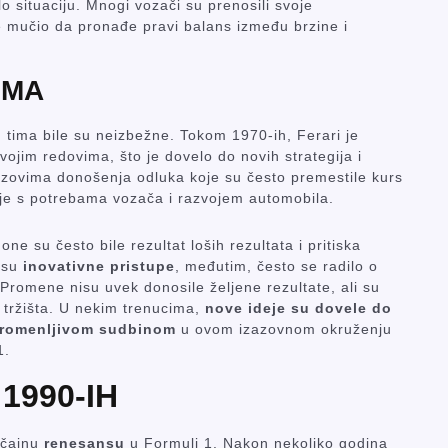
lo situaciju. Mnogi vozači su prenosili svoje
e mučio da pronađe pravi balans između brzine i
IMA
 tima bile su neizbežne. Tokom 1970-ih, Ferari je
vojim redovima, što je dovelo do novih strategija i
zovima donošenja odluka koje su često premestile kurs
nje s potrebama vozača i razvojem automobila.
 one su često bile rezultat loših rezultata i pritiska
esu
inovativne pristupe
, međutim, često se radilo o
 Promene nisu uvek donosile željene rezultate, ali su
 tržišta. U nekim trenucima,
nove ideje su dovele do
romenljivom sudbinom
u ovom izazovnom okruženju
1.
1990-IH
ačajnu
renesansu
u Formuli 1. Nakon nekoliko godina