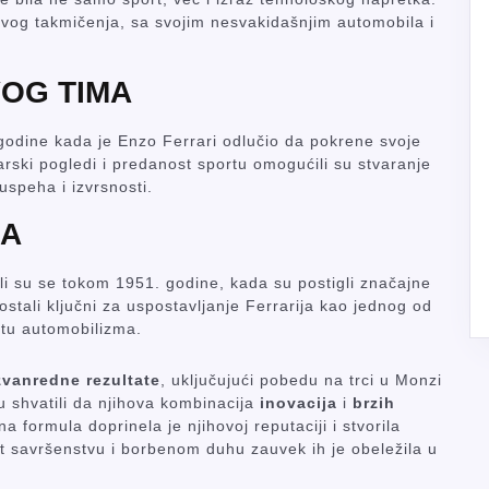
vog takmičenja, sa svojim nesvakidašnjim automobila i
OG TIMA
godine kada je Enzo Ferrari odlučio da pokrene svoje
arski pogledi i predanost sportu omogućili su stvaranje
uspeha i izvrsnosti.
MA
ili su se tokom 1951. godine, kada su postigli značajne
stali ključni za uspostavljanje Ferrarija kao jednog od
tu automobilizma.
zvanredne rezultate
, uključujući pobedu na trci u Monzi
u shvatili da njihova kombinacija
inovacija
i
brzih
 formula doprinela je njihovoj reputaciji i stvorila
 savršenstvu i borbenom duhu zauvek ih je obeležila u