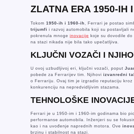
ZLATNA ERA 1950-IH I
Tokom
1950-ih i 1960-ih
, Ferrari je postao si
trijumfi
i razvoj automobila koji su postavljali n
pokrenula mnoge
inovacije
koje su dovodile do b
na stazi nikada nije bila tako upečatljiva.
KLJUČNI VOZAČI I NJIHO
U ovoj uzbudljivoj eri, ključni vozači, poput
Jua
pobede za Ferrarijev tim. Njihovi
izvanredni ta
o Ferrariju. Ovaj tim je izgradio reputaciju kroz
konkurenciju na nepredvidljivim stazama.
TEHNOLOŠKE INOVACIJ
Ferrari je u 1950-im i 1960-im godinama bio pi
performanse automobila. Inženjeri su se fokusir
kao i na uvođenje naprednih motora. Ove
inov
brzinu i stabilnost na stazi.