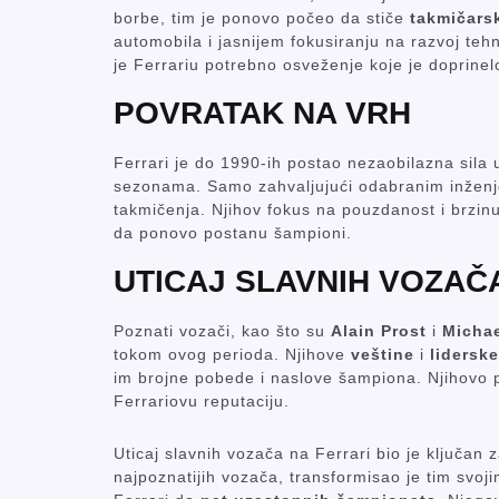
borbe, tim je ponovo počeo da stiče
takmičars
automobila i jasnijem fokusiranju na razvoj tehn
je Ferrariu potrebno osveženje koje je doprinelo
POVRATAK NA VRH
Ferrari je do 1990-ih postao nezaobilazna sila
sezonama. Samo zahvaljujući odabranim inženje
takmičenja. Njihov fokus na pouzdanost i brzin
da ponovo postanu šampioni.
UTICAJ SLAVNIH VOZAČ
Poznati vozači, kao što su
Alain Prost
i
Micha
tokom ovog perioda. Njihove
veštine
i
lidersk
im brojne pobede i naslove šampiona. Njihovo pr
Ferrariovu reputaciju.
Uticaj slavnih vozača na Ferrari bio je ključan 
najpoznatijih vozača, transformisao je tim svo