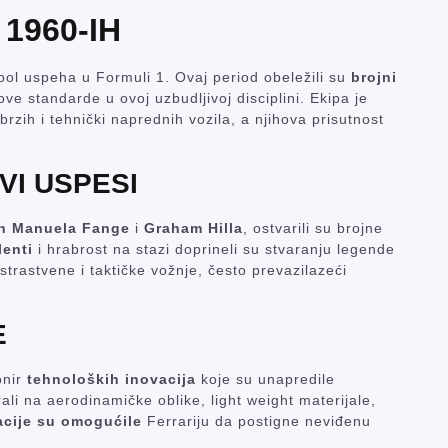
 1960-IH
mbol uspeha u Formuli 1. Ovaj period obeležili su
brojni
ove standarde u ovoj uzbudljivoj disciplini. Ekipa je
rzih i tehnički naprednih vozila, a njihova prisutnost
VI USPESI
n Manuela Fange
i
Graham Hilla
, ostvarili su brojne
lenti
i hrabrost na stazi doprineli su stvaranju legende
 strastvene i taktičke vožnje, često prevazilazeći
E
onir
tehnoloških inovacija
koje su unapredile
ali na aerodinamičke oblike, light weight materijale,
acije su omogućile
Ferrariju da postigne neviđenu