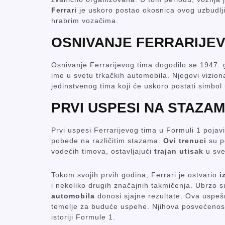
Ferrari
je uskoro postao okosnica ovog uzbudlji
hrabrim vozačima.
OSNIVANJE FERRARIJEV
Osnivanje Ferrarijevog tima dogodilo se 1947. 
ime u svetu trkačkih automobila. Njegovi vizion
jedinstvenog tima koji će uskoro postati simbol 
PRVI USPESI NA STAZA
Prvi uspesi Ferrarijevog tima u Formuli 1 pojav
pobede na različitim stazama.
Ovi trenuci
su po
vodećih timova, ostavljajući
trajan utisak
u sve
Tokom svojih prvih godina, Ferrari je ostvario
i
i nekoliko drugih značajnih takmičenja. Ubrzo s
automobila
donosi sjajne rezultate. Ova uspešna
temelje za buduće uspehe. Njihova posvećenost
istoriji Formule 1.