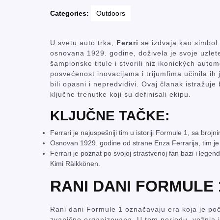
Categories:
Outdoors
U svetu auto trka,
Ferari
se izdvaja kao simbol
osnovana 1929. godine, doživela je svoje uzlete
šampionske titule i stvorili niz ikonických autom
posvećenost inovacijama i trijumfima učinila ih 
bili opasni i nepredvidivi. Ovaj članak istražuje 
ključne trenutke koji su definisali ekipu.
KLJUČNE TAČKE:
Ferrari je najuspešniji tim u istoriji Formule 1, sa br
Osnovan 1929. godine od strane Enza Ferrarija, tim je o
Ferrari je poznat po svojoj strastvenoj fan bazi i leg
Kimi Räikkönen.
RANI DANI FORMULE 
Rani dani Formule 1 označavaju era koja je poč
zvanično organizovana. U tom periodu, vožnja j