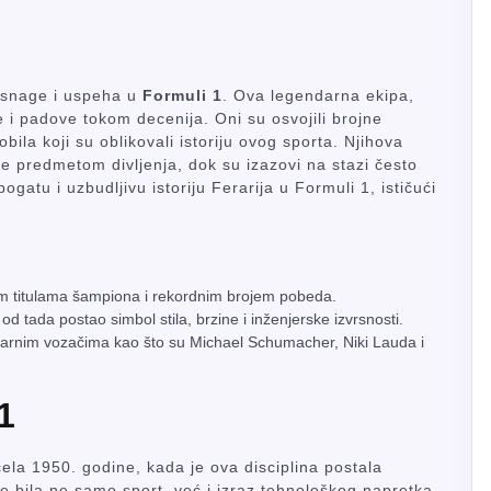
 snage i uspeha u
Formuli 1
. Ova legendarna ekipa,
 i padove tokom decenija. Oni su osvojili brojne
obila koji su oblikovali istoriju ovog sporta. Njihova
je predmetom divljenja, dok su izazovi na stazi često
bogatu i uzbudljivu istoriju Ferarija u Formuli 1, ističući
ojnim titulama šampiona i rekordnim brojem pobeda.
d tada postao simbol stila, brzine i inženjerske izvrsnosti.
endarnim vozačima kao što su Michael Schumacher, Niki Lauda i
1
ela 1950. godine, kada je ova disciplina postala
e bila ne samo sport, već i izraz tehnološkog napretka.