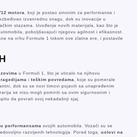
V12 motora
, koji je postao sinonim za performanse i
ezbeđivao izvanrednu snagu, dok su inovacije u
ačkim stazama. Uvođenje novih materijala, kao što je
automobila, poboljšavajući njegovu agilnost i efikasnost.
ane na vrhu Formule 1 tokom ove zlatne ere, i postavile
IH
azovima
u Formuli 1, što je uticalo na njihovu
tragedijama
i
teškim povredama
, koje su pomerale
antni, dok su se novi timovi pojavili sa unapređenim
rarija se nisu mogli pomiriti sa ovim sigurnosnim i
pitu da povrati svoj nekadašnji sjaj.
 u performansama
svojih automobila. Vozači su se
dovoljno razvijenih tehnologija. Pored toga,
uslovi na