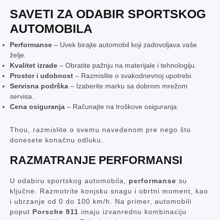
SAVETI ZA ODABIR SPORTSKOG
AUTOMOBILA
Performanse
– Uvek birajte automobil koji zadovoljava vaše
želje.
Kvalitet izrade
– Obratite pažnju na materijale i tehnologiju.
Prostor i udobnost
– Razmislite o svakodnevnoj upotrebi.
Servisna podrška
– Izaberite marku sa dobrom mrežom
servisa.
Cena osiguranja
– Računajte na troškove osiguranja.
Thou, razmislite o svemu navedenom pre nego što
donesete konačnu odluku.
RAZMATRANJE PERFORMANSI
U odabiru sportskog automobila,
performanse
su
ključne. Razmotrite konjsku snagu i obrtni moment, kao
i ubrzanje od 0 do 100 km/h. Na primer, automobili
poput
Porsche 911
imaju izvanrednu kombinaciju