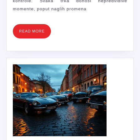
kontrole. Svaka trka donosi nepredvidive
STAZI?
momente, poput naglih promena
READ
READ MORE
MORE