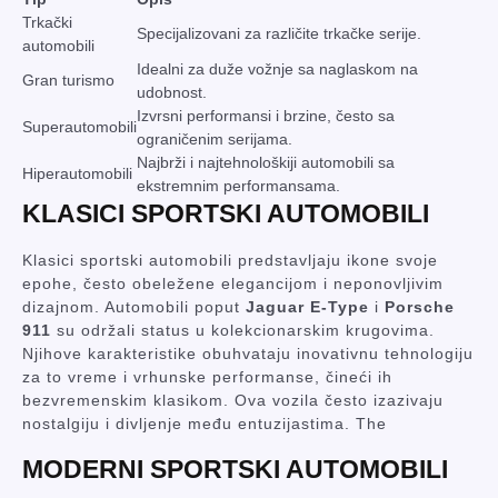
Trkački
Specijalizovani za različite trkačke serije.
automobili
Idealni za duže vožnje sa naglaskom na
Gran turismo
udobnost.
Izvrsni performansi i brzine, često sa
Superautomobili
ograničenim serijama.
Najbrži i najtehnološkiji automobili sa
Hiperautomobili
ekstremnim performansama.
KLASICI SPORTSKI AUTOMOBILI
Klasici sportski automobili predstavljaju ikone svoje
epohe, često obeležene elegancijom i neponovljivim
dizajnom. Automobili poput
Jaguar E-Type
i
Porsche
911
su održali status u kolekcionarskim krugovima.
Njihove karakteristike obuhvataju inovativnu tehnologiju
za to vreme i vrhunske performanse, čineći ih
bezvremenskim klasikom. Ova vozila često izazivaju
nostalgiju i divljenje među entuzijastima. The
MODERNI SPORTSKI AUTOMOBILI