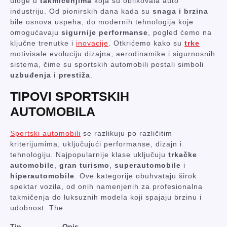
uloge u
takmičenjima
koja su oblikovala auto
industriju. Od pionirskih dana kada su
snaga i brzina
bile osnova uspeha, do modernih tehnologija koje
omogućavaju
sigurnije performanse
, pogled ćemo na
ključne trenutke i
inovacije
. Otkrićemo kako su
trke
motivisale evoluciju dizajna, aerodinamike i sigurnosnih
sistema, čime su sportskih automobili postali simboli
uzbuđenja i prestiža
.
TIPOVI SPORTSKIH
AUTOMOBILA
Sportski automobili
se razlikuju po različitim
kriterijumima, uključujući performanse, dizajn i
tehnologiju. Najpopularnije klase uključuju
trkačke
automobile
,
gran turismo
,
superautomobile
i
hiperautomobile
. Ove kategorije obuhvataju širok
spektar vozila, od onih namenjenih za profesionalna
takmičenja do luksuznih modela koji spajaju brzinu i
udobnost. The
Tip
Opis