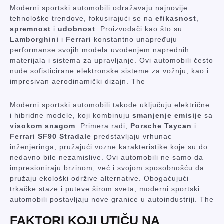
Moderni sportski automobili odražavaju najnovije
tehnološke trendove, fokusirajući se na
efikasnost
,
spremnost
i
udobnost
. Proizvođači kao što su
Lamborghini
i
Ferrari
konstantno unapređuju
performanse svojih modela uvođenjem naprednih
materijala i sistema za upravljanje. Ovi automobili često
nude sofisticirane elektronske sisteme za vožnju, kao i
impresivan aerodinamički dizajn. The
Moderni sportski automobili takođe uključuju električne
i hibridne modele, koji kombinuju
smanjenje emisije
sa
visokom snagom
. Primera radi,
Porsche Taycan
i
Ferrari SF90 Stradale
predstavljaju vrhunac
inženjeringa, pružajući vozne karakteristike koje su do
nedavno bile nezamislive. Ovi automobili ne samo da
impresioniraju brzinom, već i svojom sposobnošću da
pružaju ekološki održive alternative. Obogaćujući
trkačke staze i puteve širom sveta, moderni sportski
automobili postavljaju nove granice u autoindustriji. The
FAKTORI KOJI UTIČU NA