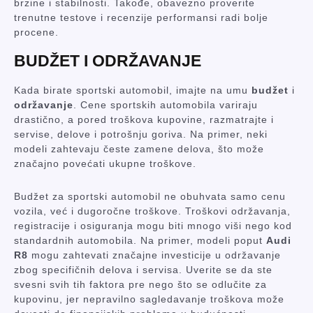
brzine i stabilnosti. Takođe, obavezno proverite
trenutne testove i recenzije performansi radi bolje
procene.
BUDŽET I ODRŽAVANJE
Kada birate sportski automobil, imajte na umu
budžet
i
održavanje
. Cene sportskih automobila variraju
drastično, a pored troškova kupovine, razmatrajte i
servise, delove i potrošnju goriva. Na primer, neki
modeli zahtevaju česte zamene delova, što može
značajno povećati ukupne troškove.
Budžet za sportski automobil ne obuhvata samo cenu
vozila, već i dugoročne troškove. Troškovi održavanja,
registracije i osiguranja mogu biti mnogo viši nego kod
standardnih automobila. Na primer, modeli poput
Audi
R8
mogu zahtevati značajne investicije u održavanje
zbog specifičnih delova i servisa. Uverite se da ste
svesni svih tih faktora pre nego što se odlučite za
kupovinu, jer nepravilno sagledavanje troškova može