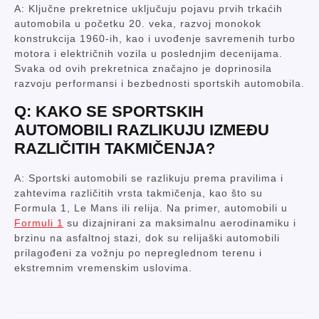
A: Ključne prekretnice uključuju pojavu prvih trkaćih
automobila u početku 20. veka, razvoj monokok
konstrukcija 1960-ih, kao i uvođenje savremenih turbo
motora i električnih vozila u poslednjim decenijama.
Svaka od ovih prekretnica značajno je doprinosila
razvoju performansi i bezbednosti sportskih automobila.
Q: KAKO SE SPORTSKIH
AUTOMOBILI RAZLIKUJU IZMEĐU
RAZLIČITIH TAKMIČENJA?
A: Sportski automobili se razlikuju prema pravilima i
zahtevima različitih vrsta takmičenja, kao što su
Formula 1, Le Mans ili relija. Na primer, automobili u
Formuli 1
su dizajnirani za maksimalnu aerodinamiku i
brzinu na asfaltnoj stazi, dok su relijaški automobili
prilagođeni za vožnju po nepreglednom terenu i
ekstremnim vremenskim uslovima.
POST