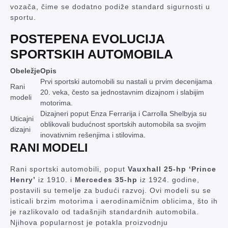
vozača, čime se dodatno podiže standard sigurnosti u
sportu.
POSTEPENA EVOLUCIJA
SPORTSKIH AUTOMOBILA
Obeležje
Opis
Prvi sportski automobili su nastali u prvim decenijama
Rani
20. veka, često sa jednostavnim dizajnom i slabijim
modeli
motorima.
Dizajneri poput Enza Ferrarija i Carrolla Shelbyja su
Uticajni
oblikovali budućnost sportskih automobila sa svojim
dizajni
inovativnim rešenjima i stilovima.
RANI MODELI
Rani sportski automobili, poput
Vauxhall 25-hp ‘Prince
Henry’
iz 1910. i
Mercedes 35-hp
iz 1924. godine,
postavili su temelje za budući razvoj. Ovi modeli su se
isticali brzim motorima i aerodinamičnim oblicima, što ih
je razlikovalo od tadašnjih standardnih automobila.
Njihova popularnost je potakla proizvodnju