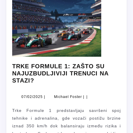
TRKE FORMULE 1: ZAŠTO SU
NAJUZBUDLJIVIJI TRENUCI NA
TRKE
STAZI?
FORMULE
1:
07/02/2025
Michael
07/02/2025
|
Michael Foster
|
|
ZAŠTO
Foster
SU
Trke Formule 1 predstavljaju savršeni spoj
NAJUZBUDLJIVIJI
tehnike i adrenalina, gde vozači postižu brzine
TRENUCI
iznad 350 km/h dok balansiraju između rizika i
NA