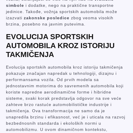
simbole
i dodatke, nego na praktične transportne
jedinice. Takođe, vožnja sportskih automobila može
izazvati
zakonske posledice
zbog veoma visokih
brzina, posebno na javnim putevima.
EVOLUCIJA SPORTSKIH
AUTOMOBILA KROZ ISTORIJU
TAKMIČENJA
Evolucija sportskih automobila kroz istoriju takmičenja
pokazuje značajan napredak u tehnologiji, dizajnu i
performansama vozila. Od prvih modela sa
jednostavnim motorima do savremenih automobila koji
koriste napredne aerodinamične forme i hibridne
sisteme, svaki korak predstavlja odgovor na sve veće
zahteve brzo rastuće automobilističke industrije i
takmičenja. Ova transformacija ne samo da je
unapredila brzinu i efikasnost, već je i uticala na razvoj
bezbednosnih standarda i ekoloških normi u
automobilizmu. U ovom dinamičnom kontekstu,