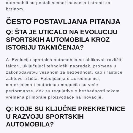
automobili su postali simbol inovacija i strasti za
brzinom.
ČESTO POSTAVLJANA PITANJA
Q: ŠTA JE UTICALO NA EVOLUCIJU
SPORTSKIH AUTOMOBILA KROZ
ISTORIJU TAKMIČENJA?
A: Evoluciju sportskih automobila su oblikovali različiti
faktori, uključujući tehnološki napredak, promene u
zakonodavstvu vezanom za bezbednost, kao i rastuće
zahteve tržišta. Poboljšanja u aerodinamici,
materijalima i motorima omogućila su veće
performanse, dok su regulative o bezbednosti tokom
vremena primorale proizvođače na inovacije.
Q: KOJE SU KLJUČNE PREKRETNICE
U RAZVOJU SPORTSKIH
AUTOMOBILA?