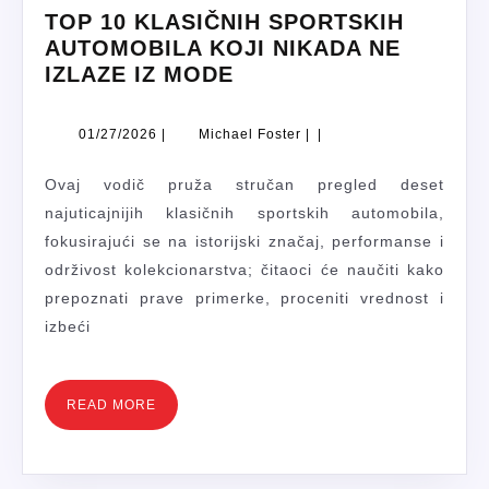
TOP 10 KLASIČNIH SPORTSKIH
AUTOMOBILA KOJI NIKADA NE
TOP
IZLAZE IZ MODE
10
KLASIČNIH
01/27/2026
Michael
01/27/2026
|
Michael Foster
|
|
SPORTSKIH
Foster
AUTOMOBILA
Ovaj vodič pruža stručan pregled deset
KOJI
najuticajnijih klasičnih sportskih automobila,
NIKADA
fokusirajući se na istorijski značaj, performanse i
NE
održivost kolekcionarstva; čitaoci će naučiti kako
IZLAZE
prepoznati prave primerke, proceniti vrednost i
IZ
izbeći
MODE
READ
READ MORE
MORE