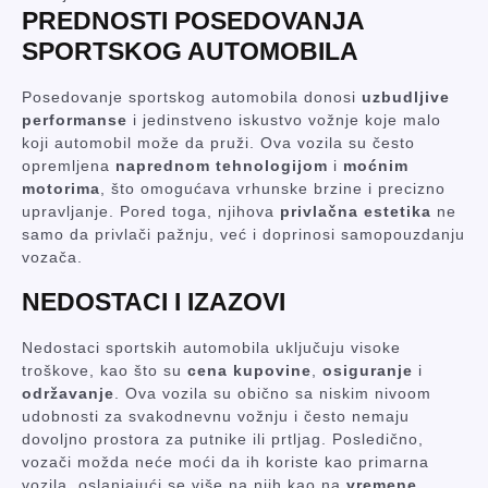
PREDNOSTI POSEDOVANJA
SPORTSKOG AUTOMOBILA
Posedovanje sportskog automobila donosi
uzbudljive
performanse
i jedinstveno iskustvo vožnje koje malo
koji automobil može da pruži. Ova vozila su često
opremljena
naprednom tehnologijom
i
moćnim
motorima
, što omogućava vrhunske brzine i precizno
upravljanje. Pored toga, njihova
privlačna estetika
ne
samo da privlači pažnju, već i doprinosi samopouzdanju
vozača.
NEDOSTACI I IZAZOVI
Nedostaci sportskih automobila uključuju visoke
troškove, kao što su
cena kupovine
,
osiguranje
i
održavanje
. Ova vozila su obično sa niskim nivoom
udobnosti za svakodnevnu vožnju i često nemaju
dovoljno prostora za putnike ili prtljag. Posledično,
vozači možda neće moći da ih koriste kao primarna
vozila, oslanjajući se više na njih kao na
vremene