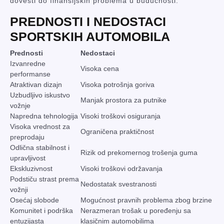
dovesti do finansijskih problema u budućnosti.
PREDNOSTI I NEDOSTACI
SPORTSKIH AUTOMOBILA
Prednosti
Nedostaci
Izvanredne
Visoka cena
performanse
Atraktivan dizajn
Visoka potrošnja goriva
Uzbudljivo iskustvo
Manjak prostora za putnike
vožnje
Napredna tehnologija
Visoki troškovi osiguranja
Visoka vrednost za
Ograničena praktičnost
preprodaju
Odlična stabilnost i
Rizik od prekomernog trošenja guma
upravljivost
Ekskluzivnost
Visoki troškovi održavanja
Podstiču strast prema
Nedostatak svestranosti
vožnji
Osećaj slobode
Mogućnost pravnih problema zbog brzine
Komunitet i podrška
Nerazmeran trošak u poređenju sa
entuzijasta
klasičnim automobilima