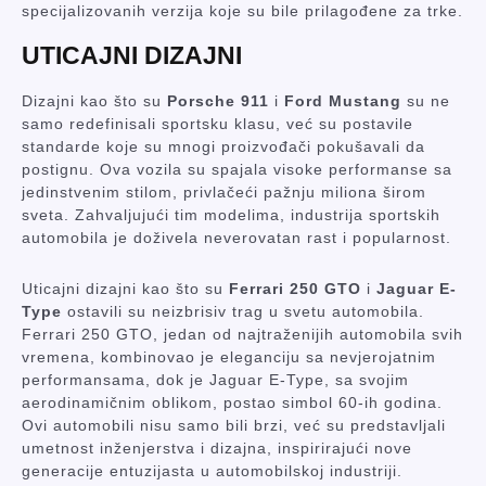
specijalizovanih verzija koje su bile prilagođene za trke.
UTICAJNI DIZAJNI
Dizajni kao što su
Porsche 911
i
Ford Mustang
su ne
samo redefinisali sportsku klasu, već su postavile
standarde koje su mnogi proizvođači pokušavali da
postignu. Ova vozila su spajala visoke performanse sa
jedinstvenim stilom, privlačeći pažnju miliona širom
sveta. Zahvaljujući tim modelima, industrija sportskih
automobila je doživela neverovatan rast i popularnost.
Uticajni dizajni kao što su
Ferrari 250 GTO
i
Jaguar E-
Type
ostavili su neizbrisiv trag u svetu automobila.
Ferrari 250 GTO, jedan od najtraženijih automobila svih
vremena, kombinovao je eleganciju sa nevjerojatnim
performansama, dok je Jaguar E-Type, sa svojim
aerodinamičnim oblikom, postao simbol 60-ih godina.
Ovi automobili nisu samo bili brzi, već su predstavljali
umetnost inženjerstva i dizajna, inspirirajući nove
generacije entuzijasta u automobilskoj industriji.