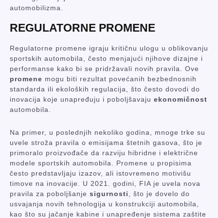
automobilizma.
REGULATORNE PROMENE
Regulatorne promene igraju kritičnu ulogu u oblikovanju
sportskih automobila, često menjajući njihove dizajne i
performanse kako bi se pridržavali novih pravila. Ove
promene
mogu biti rezultat povećanih bezbednosnih
standarda ili ekoloških regulacija, što često dovodi do
inovacija koje unapređuju i poboljšavaju
ekonomičnost
automobila.
Na primer, u poslednjih nekoliko godina, mnoge trke su
uvele stroža pravila o emisijama štetnih gasova, što je
primoralo proizvođače da razviju hibridne i električne
modele sportskih automobila. Promene u propisima
često predstavljaju izazov, ali istovremeno motivišu
timove na inovacije. U 2021. godini, FIA je uvela nova
pravila za poboljšanje
sigurnosti
, što je dovelo do
usvajanja novih tehnologija u konstrukciji automobila,
kao što su jačanje kabine i unapređenje sistema zaštite