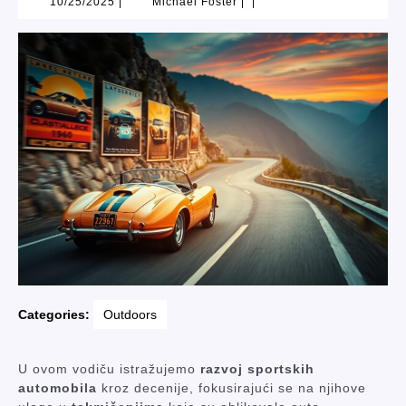
10/25/2025
Michael
10/25/2025
|
Michael Foster
|
|
Foster
Categories:
Outdoors
U ovom vodiču istražujemo
razvoj sportskih
automobila
kroz decenije, fokusirajući se na njihove