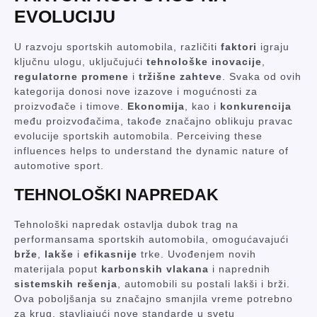
EVOLUCIJU
U razvoju sportskih automobila, različiti
faktori
igraju
ključnu ulogu, uključujući
tehnološke inovacije
,
regulatorne promene
i
tržišne zahteve
. Svaka od ovih
kategorija donosi nove izazove i mogućnosti za
proizvođače i timove.
Ekonomija
, kao i
konkurencija
među proizvođačima, takođe značajno oblikuju pravac
evolucije sportskih automobila. Perceiving these
influences helps to understand the dynamic nature of
automotive sport.
TEHNOLOŠKI NAPREDAK
Tehnološki napredak ostavlja dubok trag na
performansama sportskih automobila, omogućavajući
brže
,
lakše
i
efikasnije
trke. Uvođenjem novih
materijala poput
karbonskih vlakana
i naprednih
sistemskih rešenja
, automobili su postali lakši i brži.
Ova poboljšanja su značajno smanjila vreme potrebno
za krug, stavljajući nove standarde u svetu