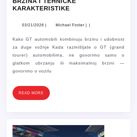
BRZINA I TEHNIČKE
NAJBRŽI
KARAKTERISTIKE
GT
AUTOMOBILI:
03/21/2026
Michael
03/21/2026
|
Michael Foster
|
|
LISTE,
Foster
BRZINA
Kako GT automobili kombinuju brzinu i udobnost
I
za duge vožnje Kada razmišljate o GT (grand
TEHNIČKE
tourer) automobilima, ne govorimo samo o
KARAKTERISTIKE
glatkom ubrzanju ili maksimalnoj brzini —
govorimo o vozilu
READ
READ MORE
MORE