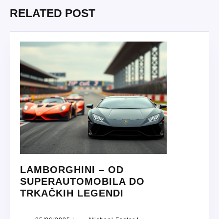
RELATED POST
LAMBORGHINI – OD
SUPERAUTOMOBILA DO
LAMBORGHINI
TRKAČKIH LEGENDI
–
OD