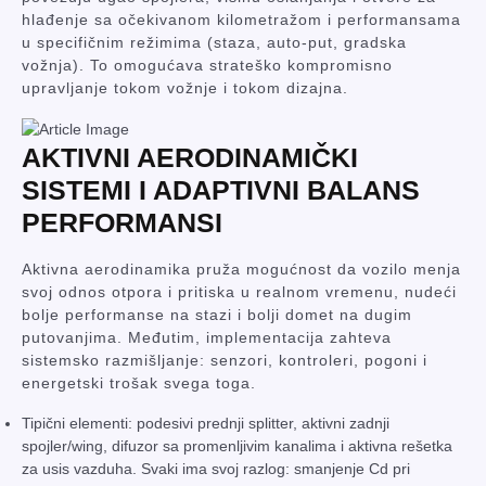
hlađenje sa očekivanom kilometražom i performansama
u specifičnim režimima (staza, auto-put, gradska
vožnja). To omogućava strateško kompromisno
upravljanje tokom vožnje i tokom dizajna.
AKTIVNI AERODINAMIČKI
SISTEMI I ADAPTIVNI BALANS
PERFORMANSI
Aktivna aerodinamika pruža mogućnost da vozilo menja
svoj odnos otpora i pritiska u realnom vremenu, nudeći
bolje performanse na stazi i bolji domet na dugim
putovanjima. Međutim, implementacija zahteva
sistemsko razmišljanje: senzori, kontroleri, pogoni i
energetski trošak svega toga.
Tipični elementi: podesivi prednji splitter, aktivni zadnji
spojler/wing, difuzor sa promenljivim kanalima i aktivna rešetka
za usis vazduha. Svaki ima svoj razlog: smanjenje Cd pri