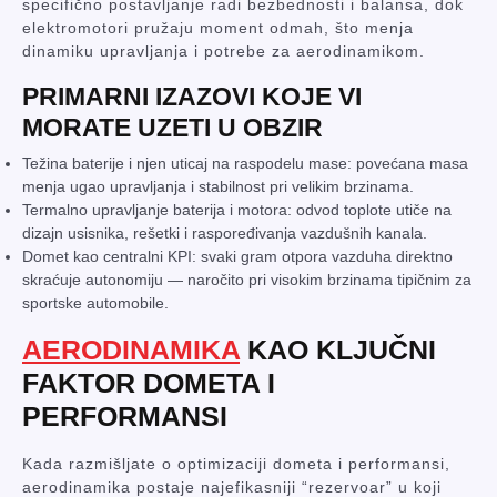
specifično postavljanje radi bezbednosti i balansa, dok
elektromotori pružaju moment odmah, što menja
dinamiku upravljanja i potrebe za aerodinamikom.
PRIMARNI IZAZOVI KOJE VI
MORATE UZETI U OBZIR
Težina baterije i njen uticaj na raspodelu mase: povećana masa
menja ugao upravljanja i stabilnost pri velikim brzinama.
Termalno upravljanje baterija i motora: odvod toplote utiče na
dizajn usisnika, rešetki i raspoređivanja vazdušnih kanala.
Domet kao centralni KPI: svaki gram otpora vazduha direktno
skraćuje autonomiju — naročito pri visokim brzinama tipičnim za
sportske automobile.
AERODINAMIKA
KAO KLJUČNI
FAKTOR DOMETA I
PERFORMANSI
Kada razmišljate o optimizaciji dometa i performansi,
aerodinamika postaje najefikasniji “rezervoar” u koji