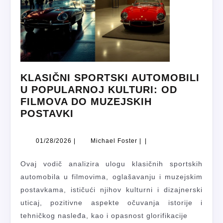
KLASIČNI SPORTSKI AUTOMOBILI
U POPULARNOJ KULTURI: OD
FILMOVA DO MUZEJSKIH
KLASIČNI
POSTAVKI
SPORTSKI
AUTOMOBILI
01/28/2026
Michael
01/28/2026
|
Michael Foster
|
|
U
Foster
POPULARNOJ
Ovaj vodič analizira ulogu klasičnih sportskih
KULTURI:
automobila u filmovima, oglašavanju i muzejskim
OD
postavkama, ističući njihov kulturni i dizajnerski
FILMOVA
uticaj, pozitivne aspekte očuvanja istorije i
DO
tehničkog nasleđa, kao i opasnost glorifikacije
MUZEJSKIH