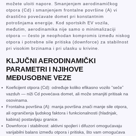
možete uloiti napore. Smanjenjem aerodinamičkog
otpora (Cd) i smanjenjem frontalne površine (A) vi
drastično povećavate domet pri konstantnim
potrošnjama energije. Kod sportskih EV vozila,
međutim, aerodinamika nije samo o minimalizaciji
otpora — često je neophodan kompromis između niskog
otpora i potrebne sile pritiska (downforce) za stabilnost
pri visokim brzinama i pri ulasku u krivine.
KLJUČNI AERODINAMIČKI
PARAMETRI I NJIHOVE
MEĐUSOBNE VEZE
Koeficijent otpora (Cd): određuje koliko efikasno vozilo “seče”
vazduh — niži Cd povećava domet, ali može smanjiti pritisak na
osovinama.
Frontalna površina (A): manja površina znači manje sile otpora,
ali ograničenja ljudskog faktora i funkcionalnosti (hladnjak,
kabina) postavljaju granice.
Downforce i stabilnost: aktivni spojleri i difuzori omogućavaju
varijabilni balans između otpora i pritiska, što vam omogućava