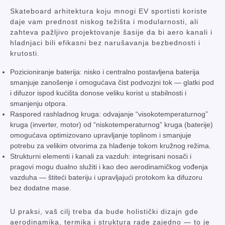
Skateboard arhitektura koju mnogi EV sportisti koriste
daje vam prednost niskog težišta i modularnosti, ali
zahteva pažljivo projektovanje šasije da bi aero kanali i
hladnjaci bili efikasni bez narušavanja bezbednosti i
krutosti.
Pozicioniranje baterija: nisko i centralno postavljena baterija
smanjuje zanošenje i omogućava čist podvozjni tok — glatki pod
i difuzor ispod kućišta donose veliku korist u stabilnosti i
smanjenju otpora.
Raspored rashladnog kruga: odvajanje “visokotemperaturnog”
kruga (inverter, motor) od “niskotemperaturnog” kruga (baterije)
omogućava optimizovano upravljanje toplinom i smanjuje
potrebu za velikim otvorima za hlađenje tokom kružnog režima.
Strukturni elementi i kanali za vazduh: integrisani nosači i
pragovi mogu dualno služiti i kao deo aerodinamičkog vođenja
vazduha — štiteći bateriju i upravljajući protokom ka difuzoru
bez dodatne mase.
U praksi, vaš cilj treba da bude holistički dizajn gde
aerodinamika, termika i struktura rade zajedno — to je