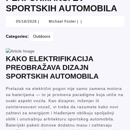
SPORTSKIH AUTOMOBILA
05/18/2026
Michael
05/18/2026
|
Michael Foster
|
|
Foster
Categories:
Outdoors
KAKO ELEKTRIFIKACIJA
PREOBRAŽAVA DIZAJN
SPORTSKIH AUTOMOBILA
Prelazak na električni pogon nije samo zamena motora
sa baterijama — to je promena paradigmе koja utiče na
svaki aspekt vozila. Kao dizajner, inženjer ili
zainteresovani vozač, vi treba da razumete kako novi
zahtevi za energijom i hlađenjem oblikuju spoljašnji
oblik i unutrašnju arhitekturu sportskog automobila.
Baterijski paketi donose dodatnu masu i zahtevaju