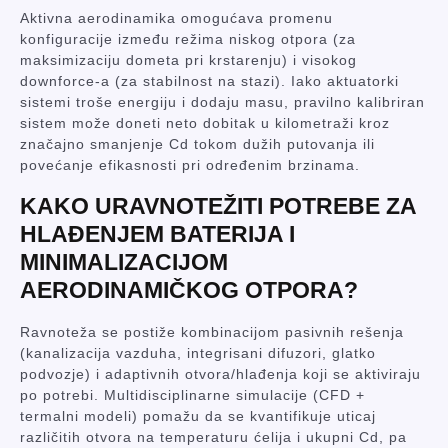
Aktivna aerodinamika omogućava promenu
konfiguracije između režima niskog otpora (za
maksimizaciju dometa pri krstarenju) i visokog
downforce-a (za stabilnost na stazi). Iako aktuatorki
sistemi troše energiju i dodaju masu, pravilno kalibriran
sistem može doneti neto dobitak u kilometraži kroz
značajno smanjenje Cd tokom dužih putovanja ili
povećanje efikasnosti pri određenim brzinama.
KAKO URAVNOTEŽITI POTREBE ZA
HLAĐENJEM BATERIJA I
MINIMALIZACIJOM
AERODINAMIČKOG OTPORA?
Ravnoteža se postiže kombinacijom pasivnih rešenja
(kanalizacija vazduha, integrisani difuzori, glatko
podvozje) i adaptivnih otvora/hlađenja koji se aktiviraju
po potrebi. Multidisciplinarne simulacije (CFD +
termalni modeli) pomažu da se kvantifikuje uticaj
različitih otvora na temperaturu ćelija i ukupni Cd, pa