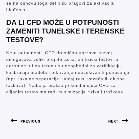
se na osnovu toga definišu pragovi za aktivaciju
hlađenja.
DA LI CFD MOŽE U POTPUNOSTI
ZAMENITI TUNELSKE I TERENSKE
TESTOVE?
Ne u potpunosti. CFD drastično ubrzava razvoj i
omogućava veliki broj iteracija, ali fizički testovi u
aerotunelu i na terenu su neophodni za verifikaciju,
kalibraciju modela i otkrivanje neočekivanih ponašanja
(npr. lokalne separacije, uticaj ruku vozača ili oklopa
točkova). Najbolja praksa je kombinujući CFD sa
ciljanim testovima radi minimizacije rizika i troškova.
POST
NAVIGATION
PREVIOUS
NEXT
Previous
Next
post:
post: