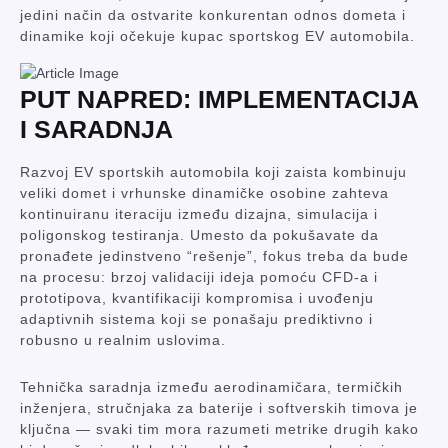
jedini način da ostvarite konkurentan odnos dometa i
dinamike koji očekuje kupac sportskog EV automobila.
PUT NAPRED: IMPLEMENTACIJA
I SARADNJA
Razvoj EV sportskih automobila koji zaista kombinuju
veliki domet i vrhunske dinamičke osobine zahteva
kontinuiranu iteraciju između dizajna, simulacija i
poligonskog testiranja. Umesto da pokušavate da
pronađete jedinstveno “rešenje”, fokus treba da bude
na procesu: brzoj validaciji ideja pomoću CFD-a i
prototipova, kvantifikaciji kompromisa i uvođenju
adaptivnih sistema koji se ponašaju prediktivno i
robusno u realnim uslovima.
Tehnička saradnja između aerodinamičara, termičkih
inženjera, stručnjaka za baterije i softverskih timova je
ključna — svaki tim mora razumeti metrike drugih kako