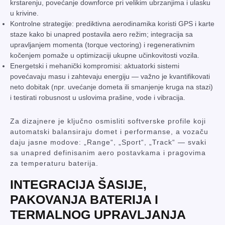
krstarenju, povećanje downforce pri velikim ubrzanjima i ulasku
u krivine.
Kontrolne strategije: prediktivna aerodinamika koristi GPS i karte
staze kako bi unapred postavila aero režim; integracija sa
upravljanjem momenta (torque vectoring) i regenerativnim
kočenjem pomaže u optimizaciji ukupne učinkovitosti vozila.
Energetski i mehanički kompromisi: aktuatorki sistemi
povećavaju masu i zahtevaju energiju — važno je kvantifikovati
neto dobitak (npr. uvećanje dometa ili smanjenje kruga na stazi)
i testirati robusnost u uslovima prašine, vode i vibracija.
Za dizajnere je ključno osmisliti softverske profile koji
automatski balansiraju domet i performanse, a vozaču
daju jasne modove: „Range“, „Sport“, „Track“ — svaki
sa unapred definisanim aero postavkama i pragovima
za temperaturu baterija.
INTEGRACIJA ŠASIJE,
PAKOVANJA BATERIJA I
TERMALNOG UPRAVLJANJA