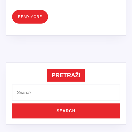
POSTAVKI
READ
READ MORE
MORE
PRETRAŽI
Search
for: