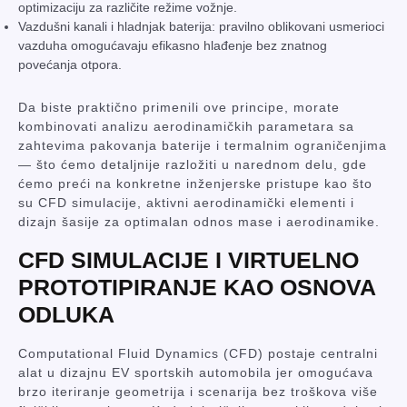
optimizaciju za različite režime vožnje.
Vazdušni kanali i hladnjak baterija: pravilno oblikovani usmerioci
vazduha omogućavaju efikasno hlađenje bez znatnog
povećanja otpora.
Da biste praktično primenili ove principe, morate
kombinovati analizu aerodinamičkih parametara sa
zahtevima pakovanja baterije i termalnim ograničenjima
— što ćemo detaljnije razložiti u narednom delu, gde
ćemo preći na konkretne inženjerske pristupe kao što
su CFD simulacije, aktivni aerodinamički elementi i
dizajn šasije za optimalan odnos mase i aerodinamike.
CFD SIMULACIJE I VIRTUELNO
PROTOTIPIRANJE KAO OSNOVA
ODLUKA
Computational Fluid Dynamics (CFD) postaje centralni
alat u dizajnu EV sportskih automobila jer omogućava
brzo iteriranje geometrija i scenarija bez troškova više