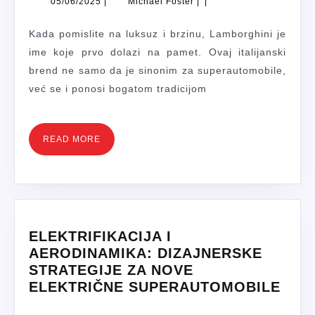
05/06/2025
Michael
05/06/2025
|
Michael Foster
|
|
SUPERAUTOMOBI
Foster
DO
Kada pomislite na luksuz i brzinu, Lamborghini je
TRKAČKIH
ime koje prvo dolazi na pamet. Ovaj italijanski
LEGENDI
brend ne samo da je sinonim za superautomobile,
već se i ponosi bogatom tradicijom
READ
READ MORE
MORE
ELEKTRIFIKACIJA I
AERODINAMIKA: DIZAJNERSKE
STRATEGIJE ZA NOVE
ELE
ELEKTRIČNE SUPERAUTOMOBILE
I