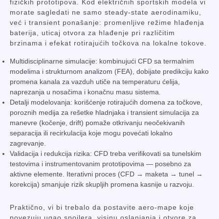
fizičkih prototipova. Kod električnih sportskih modela vi
morate sagledati ne samo steady-state aerodinamiku,
već i transient ponašanje: promenljive režime hlađenja
baterija, uticaj otvora za hlađenje pri različitim
brzinama i efekat rotirajućih točkova na lokalne tokove.
Multidisciplinarne simulacije: kombinujući CFD sa termalnim
modelima i strukturnom analizom (FEA), dobijate predikciju kako
promena kanala za vazduh utiče na temperaturu ćelija,
naprezanja u nosačima i konačnu masu sistema.
Detalji modelovanja: korišćenje rotirajućih domena za točkove,
poroznih medija za rešetke hladnjaka i transient simulacija za
manevre (kočenje, drift) pomaže otkrivanju neočekivanih
separacija ili recirkulacija koje mogu povećati lokalno
zagrevanje.
Validacija i redukcija rizika: CFD treba verifikovati sa tunelskim
testovima i instrumentovanim prototipovima — posebno za
aktivne elemente. Iterativni proces (CFD → maketa → tunel →
korekcija) smanjuje rizik skupljih promena kasnije u razvoju.
Praktično, vi bi trebalo da postavite aero-mape koje
povezuju ugao spojlera, visinu oslanjanja i otvore za