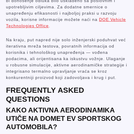
bi donošenje odluka bilo usklađeno sa poslovnim i
upotrebljivim ciljevima. Za dodatne smernice o
unapređenju efikasnosti i najboljoj praksi u razvoju
vozila, korisne informacije možete naći na
DOE Vehicle
Technologies Office
.
Na kraju, put napred nije solo inženjerski poduhvat već
iterativna mreža testova, povratnih informacija od
korisnika i tehnološkog unapređenja — vođena
podacima, ali orijentisana ka iskustvu vožnje. Ulaganje
u robusne simulacije, aktivne aerodinamičke strategije i
integrisano termalno upravljanje vraća se kroz
konkurentniji proizvod koji zadovoljava i krug i put.
FREQUENTLY ASKED
QUESTIONS
KAKO AKTIVNA AERODINAMIKA
UTIČE NA DOMET EV SPORTSKOG
AUTOMOBILA?