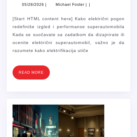
AER
05/28/2026
Michael
05/28/2026
|
Michael Foster
|
|
DIZ
Foster
STR
[Start HTML content here] Kako električni pogon
ZA
redefiniše izgled i performanse superautomobila
NOV
Kada se suočavate sa zadatkom da dizajnirate ili
ELE
ocenite električni superautomobil, važno je da
SUP
razumete kako elektrifikacija utiče
READ
READ MORE
MORE